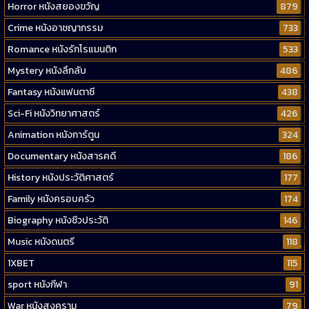
Horror หนังสยองขวัญ
879
Crime หนังอาชญากรรม
733
Romance หนังรักโรแมนติก
533
Mystery หนังลึกลับ
486
Fantasy หนังแฟนตาซี
438
Sci-Fi หนังวิทยาศาสตร์
426
Animation หนังการ์ตูน
324
Documentary หนังสารคดี
186
History หนังประวัติศาสตร์
177
Family หนังครอบครัว
174
Biography หนังชีวประวัติ
146
Music หนังดนตรี
118
1XBET
115
sport หนังกีฬา
91
War หนังสงคราม
79