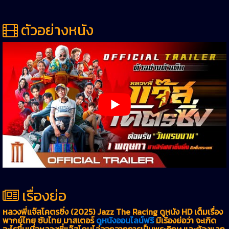
ตัวอย่างหนัง
เรื่องย่อ
หลวงพี่แจ๊สโคตรซิ่ง (2025) Jazz The Racing ดูหนัง HD เต็มเรื่อง
พากย์ไทย ซับไทย มาสเตอร์
ดูหนังออนไลน์ฟรี
มีเรื่องย่อว่า จะเกิด
อะไรขึ้นเมื่อหลวงพี่แจ๊สโดนไล่ออกจากการเป็นพระภิกษุ และต้องแลก