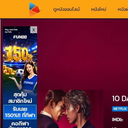
ดูหนังออนไลน์
หนังใหม่
หนังฝ
X
10 D
NETFLIX
IMDb: