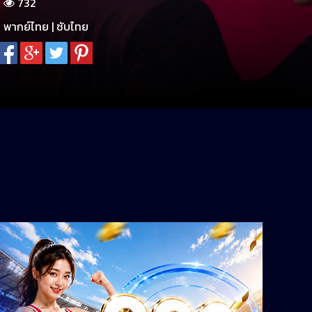
732
พากย์ไทย | ซับไทย