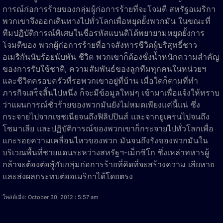
การณ์ก่อการร้ายของกลุ่มผู้ก่อการร้ายที่จะโจมตี สหรัฐอเมริกา
พวกเขาจึงออกเดินทางไปทั่วโลกเพื่อหยุดยั้งพวกมัน ในขณะที่
ทีมปฏิบัติการณ์พิเศษในชื่อรหัสแบนดิโต้พยายามหยุดยั้งการ
โจมตีของ พวกผู้ก่อการร้ายที่อาจสังหารชีวิตผู้บริสุทธิ์ชาว
อเมริกันนับร้อยนับพัน ชีวิต พวกเขาก็ต้องชั่งน้ำหนักความสำคัญ
ของการรับใช้ชาติ, ความสัมพันธ์ของลูกทีมทุกคนในหน่วยฯ
และชีวิตครอบครัวที่รอพวกเขาอยู่ที่บ้าน เมื่อใดก็ตามที่ทำ
ภารกิจเสร็จสิ้นไปหนึ่ง ก็จะมีข้อมูลใหม่ๆ เข้ามาเพื่อแจ้งให้ทราบ
ว่าแผนการณ์ชั่วร้ายของพวกมันยังไม่หมดเพียงแค่นี้แน่ ซึ่ง
กระจายไปจากเชชเนียจนถึงฟิลิปปินส์ และจากยูเครนไปจนถึง
โซมาเลีย และปฏิบัติการณ์ของพวกเขาก็กระจายไปทั่วโลกเพื่อ
แกะรอยความเคลื่อนไหวของพวก มันจนถึงรังของพวกมันใน
บริเวณพื้นที่ชายแดนระหว่างสหรัฐฯ-เม็กซิโก ซึ่งเหล่าทหารผู้
กล้าจะต้องต่อสู้กับกลุ่มก่อการร้ายที่คิดที่จะสร้างความ เสียหาย
และส่งผลกระทบต่ออเมริกาได้โดยตรง
โพสต์เมื่อ: October 30, 2012 : 5:57 am