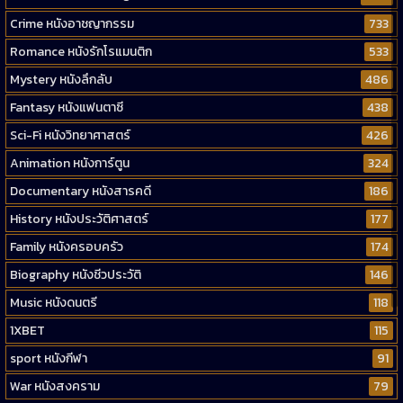
Crime หนังอาชญากรรม
733
Romance หนังรักโรแมนติก
533
Mystery หนังลึกลับ
486
Fantasy หนังแฟนตาซี
438
Sci-Fi หนังวิทยาศาสตร์
426
Animation หนังการ์ตูน
324
Documentary หนังสารคดี
186
History หนังประวัติศาสตร์
177
Family หนังครอบครัว
174
Biography หนังชีวประวัติ
146
Music หนังดนตรี
118
1XBET
115
sport หนังกีฬา
91
War หนังสงคราม
79