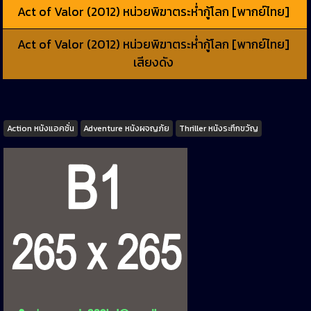
Act of Valor (2012) หน่วยพิฆาตระห่ำกู้โลก [พากย์ไทย]
Act of Valor (2012) หน่วยพิฆาตระห่ำกู้โลก [พากย์ไทย]
เสียงดัง
Tags
Action หนังแอคชั่น
Adventure หนังผจญภัย
Thriller หนังระทึกขวัญ