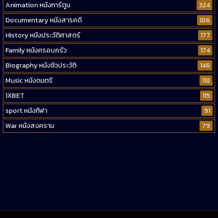
Animation หนังการ์ตูน
324
Documentary หนังสารคดี
186
History หนังประวัติศาสตร์
177
Family หนังครอบครัว
174
Biography หนังชีวประวัติ
146
Music หนังดนตรี
118
1XBET
115
sport หนังกีฬา
91
War หนังสงคราม
79
Western หนังคาวบอยตะวันตก
52
Short หนังสั้น
38
Reality-TV หนังเรียลลิตี้ทีวี
23
war
1