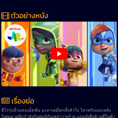
ตัวอย่างหนัง
เรื่องย่อ
ฮีโร่รุ่นจิ๋วแห่งแอ็คชั่น อะคาเดมี่พกทั้งหัวใจ ไหวพริบและพลัง
วิเศษมาผนึกกำลังกันต่อสู้กับเหล่าวายร้าย แถมยังดึงด้านดีในตัว