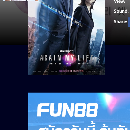
View:
Sound:
Share: