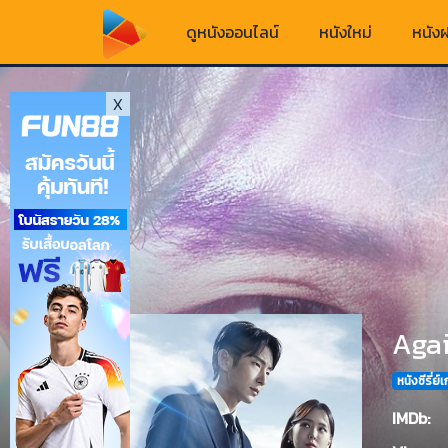
ดูหนังออนไลน์
หนังใหม่
หนังฝ
X
Agai
หนังซีรี่ย์
IMDb: