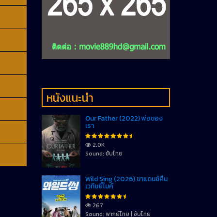
หนังแนะนำ
Our Father (2022) พ่อของ
เรา
2.0K
Sound: ซับไทย
Wild Sing (2026) ขาแดนซ์คืน
เวทีขยี้ไมค์
267
Sound: พากย์ไทย | ซับไทย