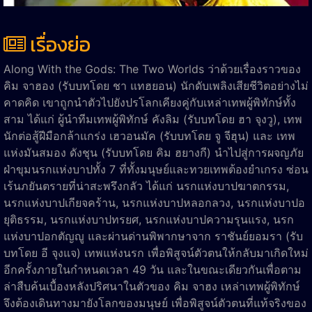
เรื่องย่อ
Along With the Gods: The Two Worlds ว่าด้วยเรื่องราวของ
คิม จาฮอง (รับบทโดย ชา แทฮยอน) นักดับเพลิงเสียชีวิตอย่างไม่
คาดคิด เขาถูกนำตัวไปยังปรโลกเคียงคู่กับเหล่าเทพผู้พิทักษ์ทั้ง
สาม ได้แก่ ผู้นำทีมเทพผู้พิทักษ์ คังลิม (รับบทโดย ฮา จุงวู), เทพ
นักต่อสู้ฝีมือกล้าแกร่ง เฮวอนมัค (รับบทโดย จู จีฮุน) และ เทพ
แห่งมันสมอง ดังชุน (รับบทโดย คิม ฮยางกี) นำไปสู่การผจญภัย
ฝ่าขุมนรกแห่งบาปทั้ง 7 ที่ทั้งมนุษย์และทวยเทพต้องยำเกรง ซ่อน
เร้นภยันตรายที่น่าสะพรึงกลัว ได้แก่ นรกแห่งบาปฆาตกรรม,
นรกแห่งบาปเกียจคร้าน, นรกแห่งบาปหลอกลวง, นรกแห่งบาปอ
ยุติธรรม, นรกแห่งบาปทรยศ, นรกแห่งบาปความรุนแรง, นรก
แห่งบาปอกตัญญู และผ่านด่านพิพากษาจาก ราชันย์ยอมรา (รับ
บทโดย อี จุงแจ) เทพแห่งนรก เพื่อพิสูจน์ตัวตนให้กลับมาเกิดใหม่
อีกครั้งภายในกำหนดเวลา 49 วัน และในขณะเดียวกันเพื่อตาม
ล่าสืบค้นเบื้องหลังปริศนาในตัวของ คิม จาฮง เหล่าเทพผู้พิทักษ์
จึงต้องเดินทางมายังโลกของมนุษย์ เพื่อพิสูจน์ตัวตนที่แท้จริงของ