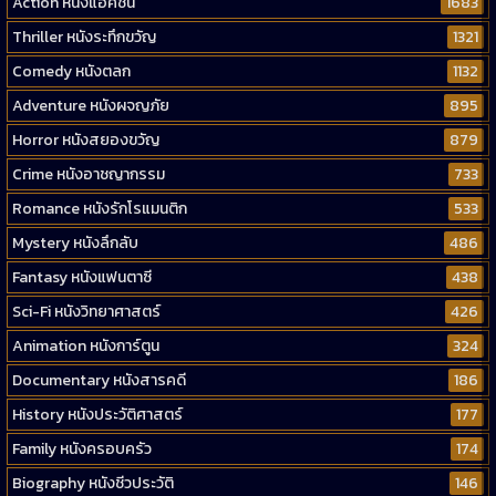
Action หนังแอคชั่น
1683
Thriller หนังระทึกขวัญ
1321
Comedy หนังตลก
1132
Adventure หนังผจญภัย
895
Horror หนังสยองขวัญ
879
Crime หนังอาชญากรรม
733
Romance หนังรักโรแมนติก
533
Mystery หนังลึกลับ
486
Fantasy หนังแฟนตาซี
438
Sci-Fi หนังวิทยาศาสตร์
426
Animation หนังการ์ตูน
324
Documentary หนังสารคดี
186
History หนังประวัติศาสตร์
177
Family หนังครอบครัว
174
Biography หนังชีวประวัติ
146