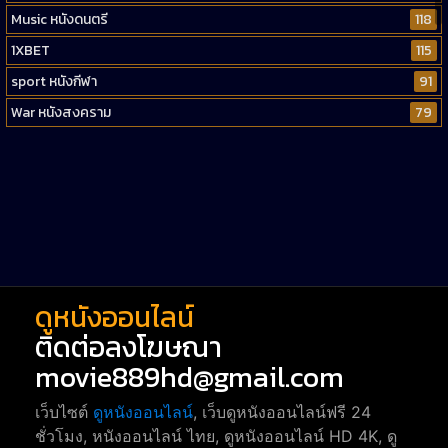
Music หนังดนตรี
118
1XBET
115
sport หนังกีฬา
91
War หนังสงคราม
79
Western หนังคาวบอยตะวันตก
52
Short หนังสั้น
38
Reality-TV หนังเรียลลิตี้ทีวี
23
war
1
ดูหนังออนไลน์
ติดต่อลงโฆษณา
movie889hd@gmail.com
เว็บไซต์
ดูหนังออนไลน์
, เว็บดูหนังออนไลน์ฟรี 24
ชั่วโมง, หนังออนไลน์ ไทย, ดูหนังออนไลน์ HD 4K, ดู