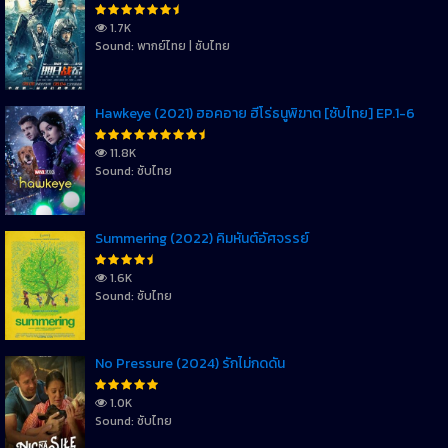
1.7K
Sound: พากย์ไทย | ซับไทย
Hawkeye (2021) ฮอคอาย ฮีโร่ธนูพิฆาต [ซับไทย] EP.1-6
11.8K
Sound: ซับไทย
Summering (2022) คิมหันต์อัศจรรย์
1.6K
Sound: ซับไทย
No Pressure (2024) รักไม่กดดัน
1.0K
Sound: ซับไทย