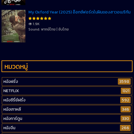
My Oxford Year (2025) อ็อกซ์ฟอร์ดในฝันของสาวอเมริกัน
1.9K
Sound: พากย์ไทย | ซับไทย
หมวดหมู่
หนังฝรั่ง
3598
NETFLIX
1321
หนังซีรี่ย์ฝรั่ง
592
หนังเกาหลี
346
หนังการ์ตูน
330
หนังจีน
266