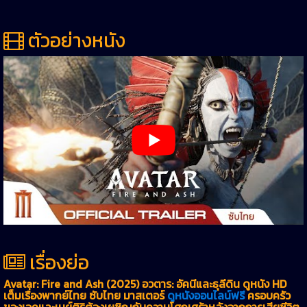
ตัวอย่างหนัง
เรื่องย่อ
Avatar: Fire and Ash (2025) อวตาร: อัคนีและธุลีดิน ดูหนัง HD
เต็มเรื่องพากย์ไทย ซับไทย มาสเตอร์
ดูหนังออนไลน์ฟรี
ครอบครัว
ของเจคและเนย์ติริต้องเผชิญกับความโศกเศร้าหลังจากการเสียชีวิต