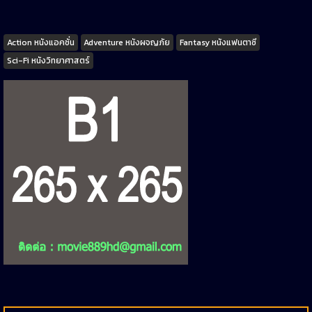
Tags
Action หนังแอคชั่น
Adventure หนังผจญภัย
Fantasy หนังแฟนตาซี
Sci-Fi หนังวิทยาศาสตร์