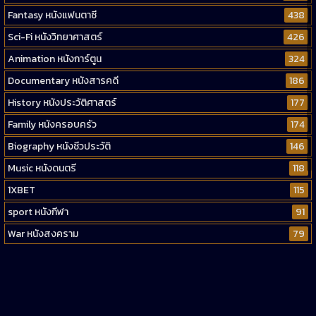
Fantasy หนังแฟนตาซี
438
Sci-Fi หนังวิทยาศาสตร์
426
Animation หนังการ์ตูน
324
Documentary หนังสารคดี
186
History หนังประวัติศาสตร์
177
Family หนังครอบครัว
174
Biography หนังชีวประวัติ
146
Music หนังดนตรี
118
1XBET
115
sport หนังกีฬา
91
War หนังสงคราม
79
Western หนังคาวบอยตะวันตก
52
Short หนังสั้น
38
Reality-TV หนังเรียลลิตี้ทีวี
23