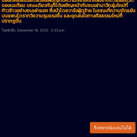
ของเนเตียม ขณะเดียวกันก็ได้เผชิญหน้ากับชนเผ่านาวีกลุ่มใหม่ที่
ก้าวร้าวอย่างชนเผ่าแอช ซึ่งนำโดยวารังผู้ดุร้าย ในขณะที่ความขัดแย้ง
บนแพนโดราทวีความรุนแรงขึ้น และจุดสนใจทางศีลธรรมใหม่ก็
ปรากฏขึ้น
โพสต์เมื่อ: December 18, 2025 : 5:33 pm
รีเฟชรหนังเล่นไม่ได้