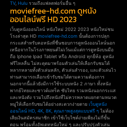
TV
,
Hulu
รวมถึงแฟลตฟอร์มอื่น ๆ
moviefree-hd.com ดูหนัง
ออนไลน์ฟรี HD 2023
เว็บดูหนังออนไลน์ หนังใหม่ 2022 2023 หนังใหม่ชน
โรงล่าสุด HD
moviefree-hd.com
นั้นต้องการปลุก
กระแสสำหรับคอหนังที่ชื่นชอบการดูหนังออนไลน์นอก
เหนือจากในโรงภาพยนต์ไม่เว้นแม้แต่การดูหนังบนมือ
ถือ Iphone Ipad Tablet หรือ Android ทุกยี่ห้อ ดูหนัง
ฟรีไหลลื่น ไม่สะดุดมาพร้อมตัวเล่นให้เลือกรับชมได้
หลากหลายทั้งตัวเล่นหลัก, ตัวเล่นสำรอง, และตัวเล่นไว
ท่านสามารถเลือกเข้ารับชมได้ตามความต้องการ
นอกจากนี้แล้วยังมีการใช้ระบบหนัง 2 ภาษา ทั้งหนัง
พากย์ไทยและซาวด์แทร็ค ซับไทย รวมหนังนอกกระแส
และหนังดัง รวมไปถึงหนังที่ไม่ควรพลาดแยกตามหมวด
หมู่ให้เลือกรับชมได้อย่างสะดวกง่ายดาย
เว็บดูหนัง
ออนไลน์ HD, 4K, 8K, คุณภาพสูงสุดแบบฟรี ๆ
ไม่ต้อง
เสียเงินสมัครสมาชิก เข้าใช้เว็บไซต์ง่ายเพียงไม่กี่ขั้น
ตอน พร้อมทั้งอัพเดทหนังใหม่ ๆ และปรับปรุ่งตัวเล่น