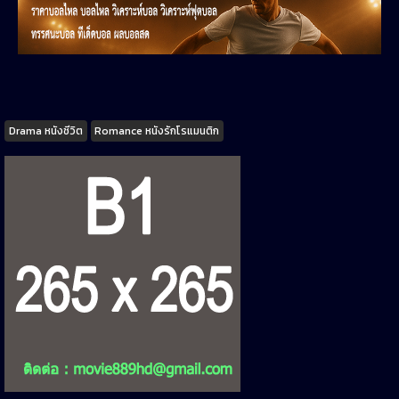
Tags
Drama หนังชีวิต
Romance หนังรักโรแมนติก