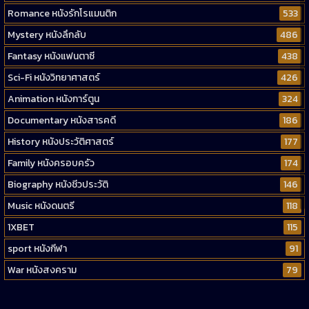
Romance หนังรักโรแมนติก
533
Mystery หนังลึกลับ
486
Fantasy หนังแฟนตาซี
438
Sci-Fi หนังวิทยาศาสตร์
426
Animation หนังการ์ตูน
324
Documentary หนังสารคดี
186
History หนังประวัติศาสตร์
177
Family หนังครอบครัว
174
Biography หนังชีวประวัติ
146
Music หนังดนตรี
118
1XBET
115
sport หนังกีฬา
91
War หนังสงคราม
79
Western หนังคาวบอยตะวันตก
52