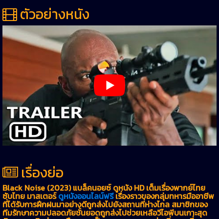
ตัวอย่างหนัง
เรื่องย่อ
Black Noise (2023) แบล็คนอยซ์ ดูหนัง HD เต็มเรื่องพากย์ไทย
ซับไทย มาสเตอร์
ดูหนังออนไลน์ฟรี
เรื่องราวของกลุ่มทหารมืออาชีพ
ที่ได้รับการฝึกฝนมาอย่างดีถูกส่งไปยังสถานที่ห่างไกล สมาชิกของ
ทีมรักษาความปลอดภัยชั้นยอดถูกส่งไปช่วยเหลือวีไอพีบนเกาะสุด