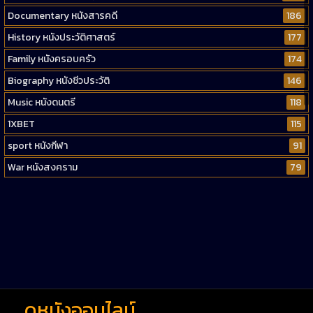
Documentary หนังสารคดี
186
History หนังประวัติศาสตร์
177
Family หนังครอบครัว
174
Biography หนังชีวประวัติ
146
Music หนังดนตรี
118
1XBET
115
sport หนังกีฬา
91
War หนังสงคราม
79
Western หนังคาวบอยตะวันตก
52
Short หนังสั้น
38
Reality-TV หนังเรียลลิตี้ทีวี
23
war
1
ดูหนังออนไลน์