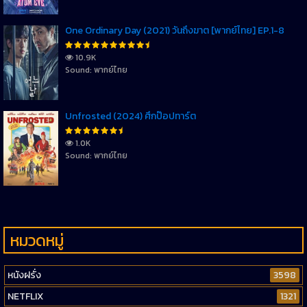
One Ordinary Day (2021) วันถึงฆาต [พากย์ไทย] EP.1-8
10.9K
Sound: พากย์ไทย
Unfrosted (2024) ศึกป๊อปทาร์ต
1.0K
Sound: พากย์ไทย
หมวดหมู่
หนังฝรั่ง
3598
NETFLIX
1321