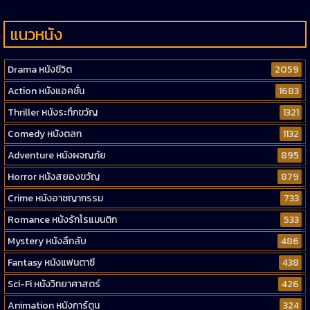
แนวหนัง
Drama หนังชีวิต
2059
Action หนังแอคชั่น
1683
Thriller หนังระทึกขวัญ
1321
Comedy หนังตลก
1132
Adventure หนังผจญภัย
895
Horror หนังสยองขวัญ
879
Crime หนังอาชญากรรม
733
Romance หนังรักโรแมนติก
533
Mystery หนังลึกลับ
486
Fantasy หนังแฟนตาซี
438
Sci-Fi หนังวิทยาศาสตร์
426
Animation หนังการ์ตูน
324