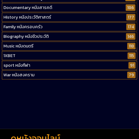
Documentary หนังสารคดี
186
History หนังประวัติศาสตร์
177
Family หนังครอบครัว
174
Biography หนังชีวประวัติ
146
Music หนังดนตรี
118
1XBET
115
sport หนังกีฬา
91
War หนังสงคราม
79
Western หนังคาวบอยตะวันตก
52
Short หนังสั้น
38
Reality-TV หนังเรียลลิตี้ทีวี
23
war
1
ดูหนังออนไลน์