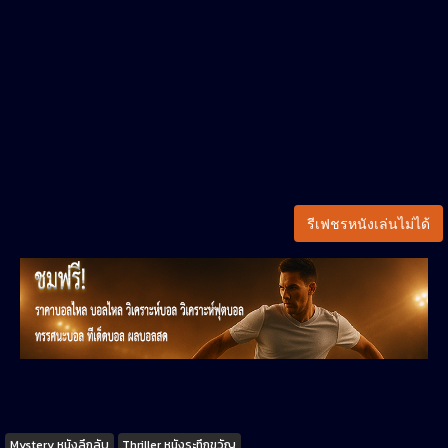
รีเฟชรหนังเล่นไม่ได้
Tags
Mystery หนังลึกลับ
Thriller หนังระทึกขวัญ