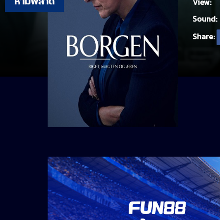
View:
Sound:
Share: