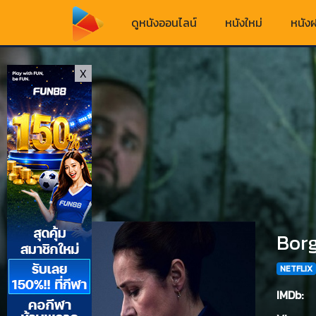
ดูหนังออนไลน์
หนังใหม่
หนังฝ
X
Borg
NETFLIX
IMDb: