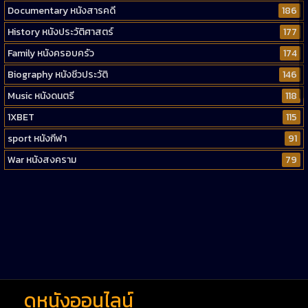
Documentary หนังสารคดี
186
History หนังประวัติศาสตร์
177
Family หนังครอบครัว
174
Biography หนังชีวประวัติ
146
Music หนังดนตรี
118
1XBET
115
sport หนังกีฬา
91
War หนังสงคราม
79
Western หนังคาวบอยตะวันตก
52
Short หนังสั้น
38
Reality-TV หนังเรียลลิตี้ทีวี
23
war
1
ดูหนังออนไลน์