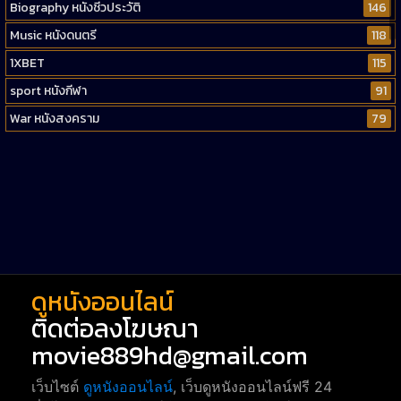
Biography หนังชีวประวัติ
146
Music หนังดนตรี
118
1XBET
115
sport หนังกีฬา
91
War หนังสงคราม
79
Western หนังคาวบอยตะวันตก
52
Short หนังสั้น
38
Reality-TV หนังเรียลลิตี้ทีวี
23
war
1
ดูหนังออนไลน์
ติดต่อลงโฆษณา
movie889hd@gmail.com
เว็บไซต์
ดูหนังออนไลน์
, เว็บดูหนังออนไลน์ฟรี 24