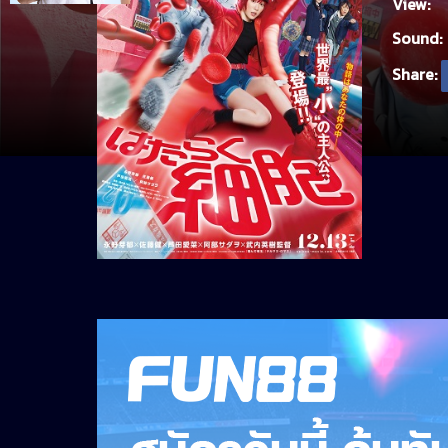
View:
Sound:
Share: