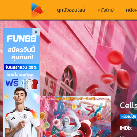
ดูหนังออนไลน์
หนังใหม่
หนังฝ
X
Cell
หนังญี่ปุ่น
IMDb: