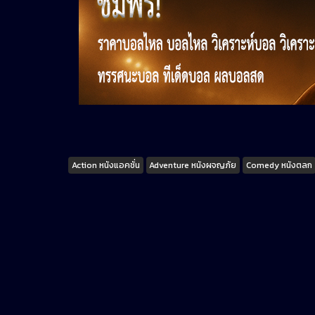
Tags
Action หนังแอคชั่น
Adventure หนังผจญภัย
Comedy หนังตลก