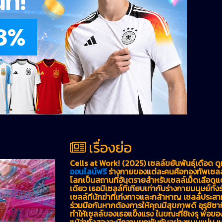
เรื่องย่อ
Cells at Work! (2025) เซลล์ขยันพันธุ์เดือด ด
ออนไลน์ฟรี
ร่างกายของแต่ละคนคือกองทัพเซลล์ท
โลกเป็นสถานที่อันตรายสำหรับเซลล์เม็ดเลือดแดง
เดียว เธอมีเซลล์ที่เทียบเท่ากับร่างกายมนุษย์ทั้ง
เซลล์ทีนักฆ่าที่เก่งกาจและกล้าหาญ เซลล์ประสาท
ร่วมมือกันหากต้องการให้คุณมีสุขภาพดี อุรุชิซาก
ทำให้เซลล์ของเธอแข็งแรง ในขณะที่ชิเงรุ พ่อของ
แม้ว่าทั้งสองจะมีความผูกพันกันอย่างแนบแน่น แ