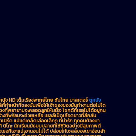
ูหนัง HD เต็มเรื่องพากย์ไทย ซับไทย มาสเตอร์
ดูหนัง
ี่ทำหน้าที่ของมันเพื่อให้เจ้าของของมันทำงานต่อไปได
ที่พยายามจะคลอดลูกให้เสร็จ โชคดีที่เธอไม่ได้อยู่คน
ร่างที่พร้อมจะช่วยเหลือ เซลล์เม็ดเลือดขาวที่ลึกลับ
เนิร์ด แม้แต่เกล็ดเลือดเล็กๆ ที่น่ารัก ทุกคนต้องมา
ิ นิโกะ นักเรียนมัธยมปลายที่ใช้ชีวิตอย่างมีสุขภาพดี
เธอที่เอาแน่เอานอนไม่ได้ ปล่อยให้เซลล์ของเขาอ่อนล้า
ต่แบคทีเรียที่บุกรุกเข้ามาคุกคามร่างกายของพวกเขา