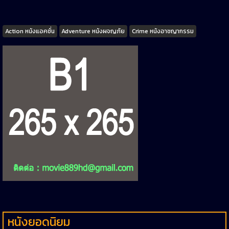
Tags
Action หนังแอคชั่น
Adventure หนังผจญภัย
Crime หนังอาชญากรรม
หนังยอดนิยม