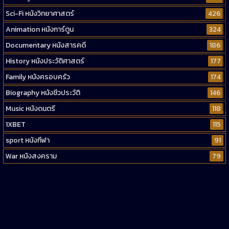
Sci-Fi หนังวิทยาศาสตร์
426
Animation หนังการ์ตูน
324
Documentary หนังสารคดี
186
History หนังประวัติศาสตร์
177
Family หนังครอบครัว
174
Biography หนังชีวประวัติ
146
Music หนังดนตรี
118
1XBET
115
sport หนังกีฬา
91
War หนังสงคราม
79
Western หนังคาวบอยตะวันตก
52
Short หนังสั้น
38
Reality-TV หนังเรียลลิตี้ทีวี
23
war
1