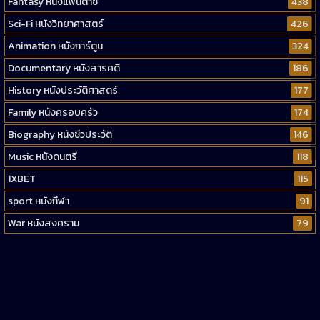
Fantasy หนังแฟนตาซี
438
Sci-Fi หนังวิทยาศาสตร์
426
Animation หนังการ์ตูน
324
Documentary หนังสารคดี
186
History หนังประวัติศาสตร์
177
Family หนังครอบครัว
174
Biography หนังชีวประวัติ
146
Music หนังดนตรี
118
1XBET
115
sport หนังกีฬา
91
War หนังสงคราม
79
Western หนังคาวบอยตะวันตก
52
Short หนังสั้น
38
Reality-TV หนังเรียลลิตี้ทีวี
23
war
1