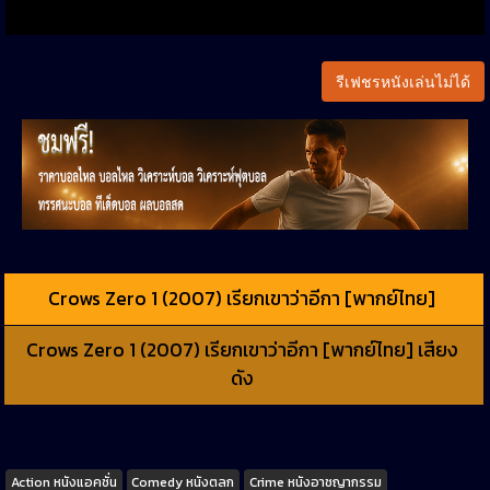
รีเฟชรหนังเล่นไม่ได้
Crows Zero 1 (2007) เรียกเขาว่าอีกา [พากย์ไทย]
Crows Zero 1 (2007) เรียกเขาว่าอีกา [พากย์ไทย] เสียง
ดัง
Tags
Action หนังแอคชั่น
Comedy หนังตลก
Crime หนังอาชญากรรม