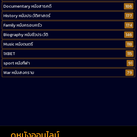
Documentary หนังสารคดี
186
History หนังประวัติศาสตร์
177
Family หนังครอบครัว
174
Biography หนังชีวประวัติ
146
Music หนังดนตรี
118
1XBET
115
sport หนังกีฬา
91
War หนังสงคราม
79
Western หนังคาวบอยตะวันตก
52
Short หนังสั้น
38
Reality-TV หนังเรียลลิตี้ทีวี
23
war
1
ดูหนังออนไลน์