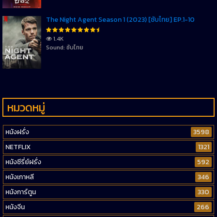
The Night Agent Season 1 (2023) [ซับไทย] EP.1-10
1.4K
Sound: ซับไทย
หมวดหมู่
หนังฝรั่ง
3598
NETFLIX
1321
หนังซีรี่ย์ฝรั่ง
592
หนังเกาหลี
346
หนังการ์ตูน
330
หนังจีน
266