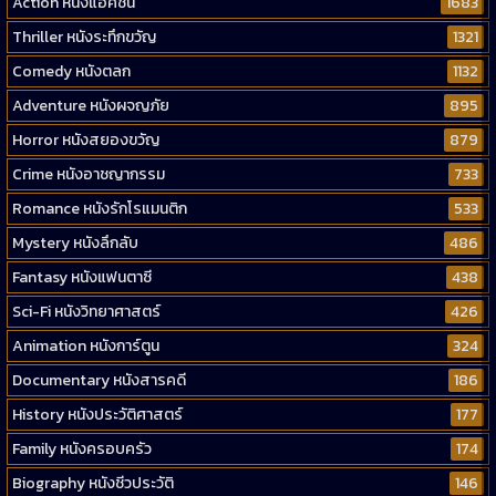
Action หนังแอคชั่น
1683
Thriller หนังระทึกขวัญ
1321
Comedy หนังตลก
1132
Adventure หนังผจญภัย
895
Horror หนังสยองขวัญ
879
Crime หนังอาชญากรรม
733
Romance หนังรักโรแมนติก
533
Mystery หนังลึกลับ
486
Fantasy หนังแฟนตาซี
438
Sci-Fi หนังวิทยาศาสตร์
426
Animation หนังการ์ตูน
324
Documentary หนังสารคดี
186
History หนังประวัติศาสตร์
177
Family หนังครอบครัว
174
Biography หนังชีวประวัติ
146