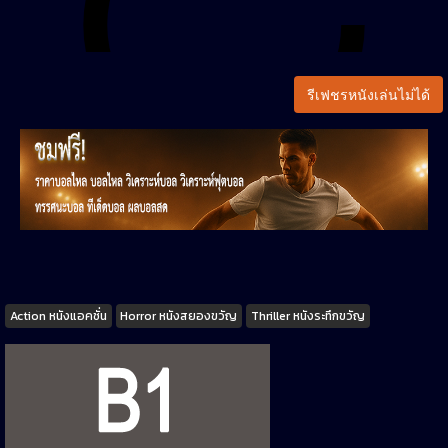
รีเฟชรหนังเล่นไม่ได้
Tags
Action หนังแอคชั่น
Horror หนังสยองขวัญ
Thriller หนังระทึกขวัญ