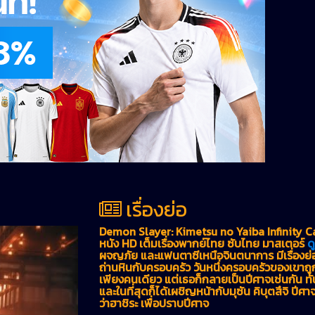
เรื่องย่อ
Demon Slayer: Kimetsu no Yaiba Infinity C
หนัง HD เต็มเรื่องพากย์ไทย ซับไทย มาสเตอร์
ด
ผจญภัย และแฟนตาซีเหนือจินตนาการ มีเรื่องย่อว่า ท
ถ่านหินกับครอบครัว วันหนึ่งครอบครัวของเขาถูก
เพียงคนเดียว แต่เธอก็กลายเป็นปีศาจเช่นกัน ทันจ
และในที่สุดก็ได้เผชิญหน้ากับมุซัน คิบุตสึจิ ปีศา
ว่าฮาชิระ เพื่อปราบปีศาจ