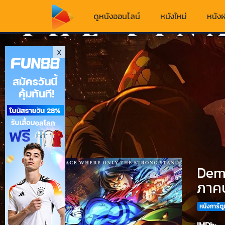
ดูหนังออนไลน์
หนังใหม่
หนังฝ
X
Demo
ภาค
หนังการ์ตู