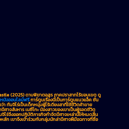
astle (2025) ดาบพิฆาตอสูร ภาคปราสาทไร้ขอบเขต ดู
ูหนังออนไลน์ฟรี
การ์ตูนเรื่องนี้เป็นการ์ตูนแนวแอ็ค ชั่น
ันจิโร่เป็นเด็กหนุ่มผู้ไร้เดียงสาที่ใช้ชีวิตค้าขาย
ปีศาจสังหาร เนซึโกะ น้องสาวของเขาเป็นผู้รอดชีวิต
ิโร่จึงออกปฏิบัติภารกิจกำจัดปีศาจเหล่านี้ให้หมดสิ้น
จหลัก เขาจึงเข้าร่วมกับกลุ่มนักล่าปีศาจฝีมือฉกาจที่ชื่อ