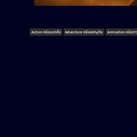
Tags
Action หนังแอคชั่น
Adventure หนังผจญภัย
Animation หนังการ