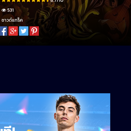
8.7/10
531
ซาวด์แทร็ค