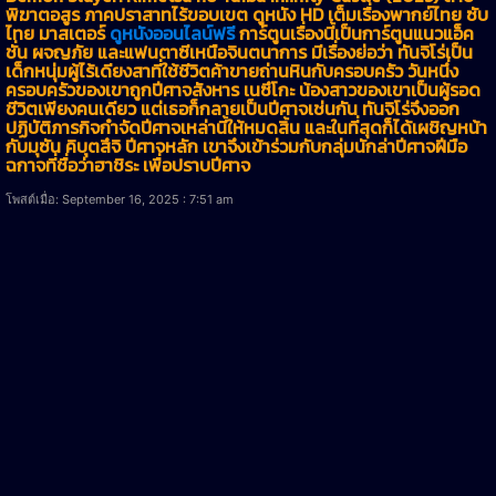
พิฆาตอสูร ภาคปราสาทไร้ขอบเขต ดูหนัง HD เต็มเรื่องพากย์ไทย ซับ
ไทย มาสเตอร์
ดูหนังออนไลน์ฟรี
การ์ตูนเรื่องนี้เป็นการ์ตูนแนวแอ็ค
ชั่น ผจญภัย และแฟนตาซีเหนือจินตนาการ มีเรื่องย่อว่า ทันจิโร่เป็น
เด็กหนุ่มผู้ไร้เดียงสาที่ใช้ชีวิตค้าขายถ่านหินกับครอบครัว วันหนึ่ง
ครอบครัวของเขาถูกปีศาจสังหาร เนซึโกะ น้องสาวของเขาเป็นผู้รอด
ชีวิตเพียงคนเดียว แต่เธอก็กลายเป็นปีศาจเช่นกัน ทันจิโร่จึงออก
ปฏิบัติภารกิจกำจัดปีศาจเหล่านี้ให้หมดสิ้น และในที่สุดก็ได้เผชิญหน้า
กับมุซัน คิบุตสึจิ ปีศาจหลัก เขาจึงเข้าร่วมกับกลุ่มนักล่าปีศาจฝีมือ
ฉกาจที่ชื่อว่าฮาชิระ เพื่อปราบปีศาจ
โพสต์เมื่อ: September 16, 2025 : 7:51 am