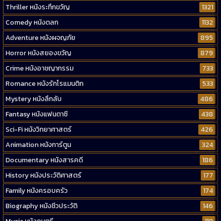
Thriller หนังระทึกขวัญ
1321
Comedy หนังตลก
1132
Adventure หนังผจญภัย
895
Horror หนังสยองขวัญ
879
Crime หนังอาชญากรรม
733
Romance หนังรักโรแมนติก
533
Mystery หนังลึกลับ
486
Fantasy หนังแฟนตาซี
438
Sci-Fi หนังวิทยาศาสตร์
426
Animation หนังการ์ตูน
324
Documentary หนังสารคดี
186
History หนังประวัติศาสตร์
177
Family หนังครอบครัว
174
Biography หนังชีวประวัติ
146