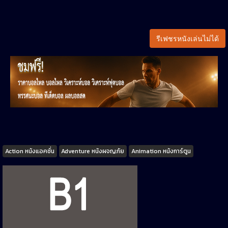
รีเฟชรหนังเล่นไม่ได้
Tags
Action หนังแอคชั่น
Adventure หนังผจญภัย
Animation หนังการ์ตูน