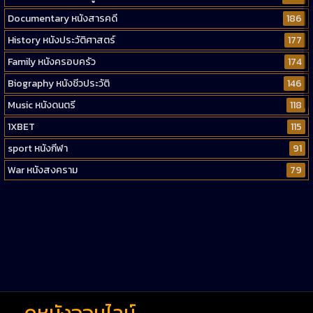
Documentary หนังสารคดี
186
History หนังประวัติศาสตร์
177
Family หนังครอบครัว
174
Biography หนังชีวประวัติ
146
Music หนังดนตรี
118
1XBET
115
sport หนังกีฬา
91
War หนังสงคราม
79
Western หนังคาวบอยตะวันตก
52
Short หนังสั้น
38
Reality-TV หนังเรียลลิตี้ทีวี
23
war
1
ดูหนังออนไลน์