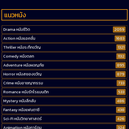
แนวหนัง
Drama หนังชีวิต
2059
Action หนังแอคชั่น
1683
Thriller หนังระทึกขวัญ
1321
Comedy หนังตลก
1132
Adventure หนังผจญภัย
895
Horror หนังสยองขวัญ
879
Crime หนังอาชญากรรม
733
Romance หนังรักโรแมนติก
533
Mystery หนังลึกลับ
486
Fantasy หนังแฟนตาซี
438
Sci-Fi หนังวิทยาศาสตร์
426
Animation หนังการ์ตูน
324