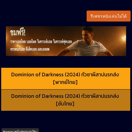
รีเฟชรหนังเล่นไม่ได้
Dominion of Darkness (2024) กัวซาผีสาปนรกส่ง
[พากย์ไทย]
Dominion of Darkness (2024) กัวซาผีสาปนรกส่ง
[ซับไทย]
Tags
Horror หนังสยองขวัญ