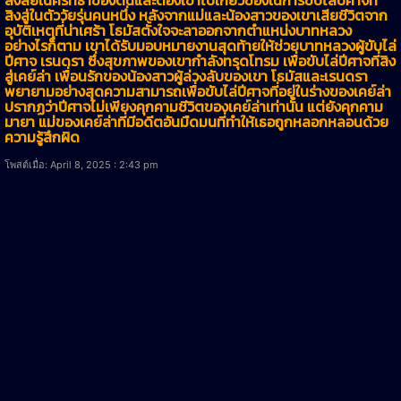
สิงสู่ในตัววัยรุ่นคนหนึ่ง หลังจากแม่และน้องสาวของเขาเสียชีวิตจาก
อุบัติเหตุที่น่าเศร้า โธมัสตั้งใจจะลาออกจากตำแหน่งบาทหลวง
อย่างไรก็ตาม เขาได้รับมอบหมายงานสุดท้ายให้ช่วยบาทหลวงผู้ขับไล่
ปีศาจ เรนดรา ซึ่งสุขภาพของเขากำลังทรุดโทรม เพื่อขับไล่ปีศาจที่สิง
สู่เคย์ล่า เพื่อนรักของน้องสาวผู้ล่วงลับของเขา โธมัสและเรนดรา
พยายามอย่างสุดความสามารถเพื่อขับไล่ปีศาจที่อยู่ในร่างของเคย์ล่า
ปรากฏว่าปีศาจไม่เพียงคุกคามชีวิตของเคย์ล่าเท่านั้น แต่ยังคุกคาม
มายา แม่ของเคย์ล่าที่มีอดีตอันมืดมนที่ทำให้เธอถูกหลอกหลอนด้วย
ความรู้สึกผิด
โพสต์เมื่อ: April 8, 2025 : 2:43 pm