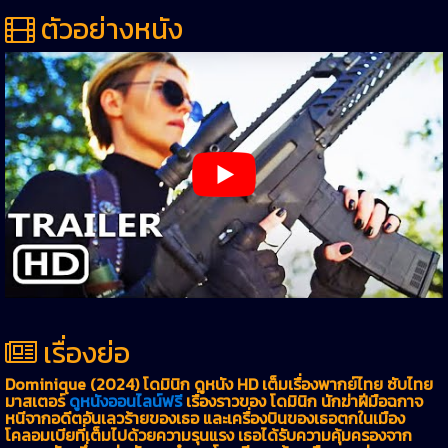
ตัวอย่างหนัง
เรื่องย่อ
Dominique (2024) โดมินิก ดูหนัง HD เต็มเรื่องพากย์ไทย ซับไทย
มาสเตอร์
ดูหนังออนไลน์ฟรี
เรื่องราวของ โดมินิก นักฆ่าฝีมือฉกาจ
หนีจากอดีตอันเลวร้ายของเธอ และเครื่องบินของเธอตกในเมือง
โคลอมเบียที่เต็มไปด้วยความรุนแรง เธอได้รับความคุ้มครองจาก