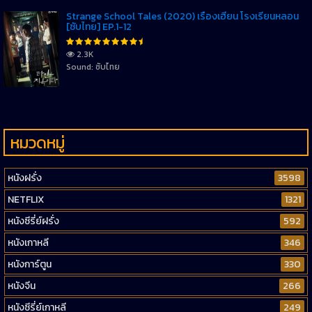
Strange School Tales (2020) เรื่องเฮี้ยน โรงเรียนหลอน
[ซับไทย] EP.1-12
2.3K
Sound: ซับไทย
หมวดหมู่
หนังฝรั่ง
3598
NETFLIX
1321
หนังซีรี่ย์ฝรั่ง
592
หนังเกาหลี
346
หนังการ์ตูน
330
หนังจีน
266
หนังซีรี่ย์เกาหลี
249