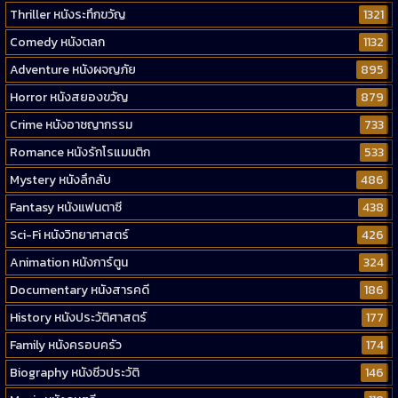
Thriller หนังระทึกขวัญ
1321
Comedy หนังตลก
1132
Adventure หนังผจญภัย
895
Horror หนังสยองขวัญ
879
Crime หนังอาชญากรรม
733
Romance หนังรักโรแมนติก
533
Mystery หนังลึกลับ
486
Fantasy หนังแฟนตาซี
438
Sci-Fi หนังวิทยาศาสตร์
426
Animation หนังการ์ตูน
324
Documentary หนังสารคดี
186
History หนังประวัติศาสตร์
177
Family หนังครอบครัว
174
Biography หนังชีวประวัติ
146