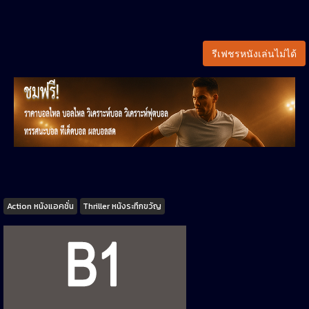
รีเฟชรหนังเล่นไม่ได้
Tags
Action หนังแอคชั่น
Thriller หนังระทึกขวัญ