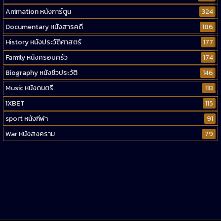
Animation หนังการ์ตูน
324
Documentary หนังสารคดี
186
History หนังประวัติศาสตร์
177
Family หนังครอบครัว
174
Biography หนังชีวประวัติ
146
Music หนังดนตรี
118
1XBET
115
sport หนังกีฬา
91
War หนังสงคราม
79
Western หนังคาวบอยตะวันตก
52
Short หนังสั้น
38
Reality-TV หนังเรียลลิตี้ทีวี
23
war
1