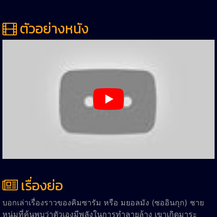
ตัวอย่างหนัง
เรื่องย่อ
บอกเล่าเรื่องราวของคิมซารัม หรือ มยอลมัง (ซออินกุก) ชาย
หนุ่มที่ค้นพบว่าตัวเองมีพลังในการทำลายล้าง เขาเกิดมาระ