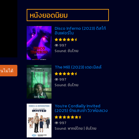
หนังยอดนิยม
Disco Inferno (2023) ดิสโก้
อินเฟอร์โน
997
Sound: ซับไทย
The Mill (2023) เดอะมิลล์
นไม่ได้
997
Sound: ซับไทย
You’re Cordially Invited
(2025) รักแสบซ่า วิวาห์อลเวง
997
Sound: พากย์ไทย | ซับไทย