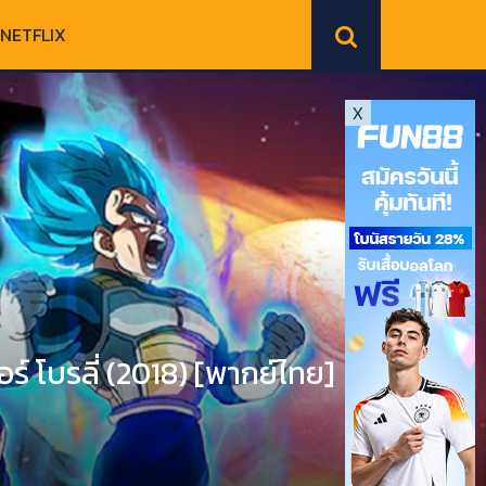
NETFLIX
X
์ โบรลี่ (2018) [พากย์ไทย]