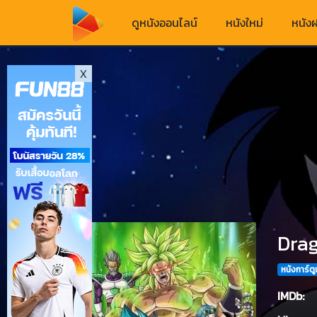
ดูหนังออนไลน์
หนังใหม่
หนังฝ
X
Drag
หนังการ์ตู
IMDb: