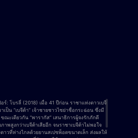
ร์: โบรลี่ (2018)
เมื่อ 41 ปีก่อน ราชาแห่งดาวเบจี
ป็น “เบจีต้า” เจ้าชายชาวไซย่าชื่อกระฉ่อน ซึ่งมี
ด ขณะเดียวกัน “พารากัส” เสนาธิการผู้จงรักภักดี
ีศักยภาพสูงกว่าเบจีต้าเสียอีก จนราชาเบจีต้าไม่พอใจ
ยังดาวที่ห่างไกลด้วยยานสเปซพ็อดขนาดเล็ก ส่งผลให้