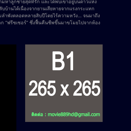
หาลูกชายสุดที่รัก และได้พบเขาอยู่บนดาวแห่ง
กลับบ้านได้เนื่องจากยานเสียหายจากแรงกระแทก
ตามลำพังตลอดหลายสิบปีโดยไร้ความหวัง… จนมาถึง
 “ฟรีซเซอร์” ซึ่งฟื้นคืนชีพขึ้นมาขโมยไปจากห้อง
ทะยานของตน ในขณะเดียวกัน หน่วยลาดตระเวนจาก
ะโบรลี่ที่สุดขอบกาแล็กซี และได้นำตัวทั้งสองมา
่งยิ่งขึ้น ด้วยความทึ่งในพลังการต่อสู้ของโบรลี่ที่
งได้ปลุกแรงแค้นของพารากัสและมุ่งหน้าไปยังดินแดน
” และ “เบจีต้า” รีบมุ่งไปยังดินแดนน้ำแข็งเพื่อนำ
ญหน้ากับศัตรูคู่แค้นอย่างฟรีซเซอร์ รวมถึงคู่ปรับ
มเปิดฉากขึ้น แต่เมื่อต้องรับมือกับพลังอันมหาศาล
สู้ โกคูและเบจีต้าก็ดูเหมือนจะตกที่นั่งลำบากเสีย