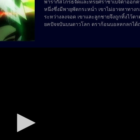
พารากัสโกรธจัดและทรยศราชาเบจีต้าออกตาม
หนึ่งซึ่งมีพายุพัดกระหน่ำ เขาไม่อาจหาทาง
ระหว่างลงจอด เขาและลูกชายจึงถูกทิ้งไว้
ยุคปัจจุบันบนดาวโลก ดราก้อนบอลหกลูกได้ถูก
ทดลองของ “บลูม่า” เพื่อสนองความทะเยอ
กองทัพของฟรีซเซอร์ก็บังเอิญไปพบพารากัสแล
ให้ฟรีซเซอร์เพื่อเสริมสร้างกองกำลังให้แข็งแกร
ได้ผ่านการฝึกฝนมาเป็นอย่างดี ฟรีซเซอร์จึ
น้ำแข็งซึ่งมีการตรวจพบพลังดราก้อนบอล “โกคู
ดราก้อนบอลที่ถูกขโมยไปกลับคืนมา และได้เผชิ
ที่น่าเกรงขามอย่างโบรลี่ การต่อสู้สุดโหดเริ่
ของโบรลี่ซึ่งพัฒนาขึ้นเรื่อย ๆ ระหว่างการต่อ
แล้ว
โพสต์เมื่อ: May 19, 2019 : 7:16 am