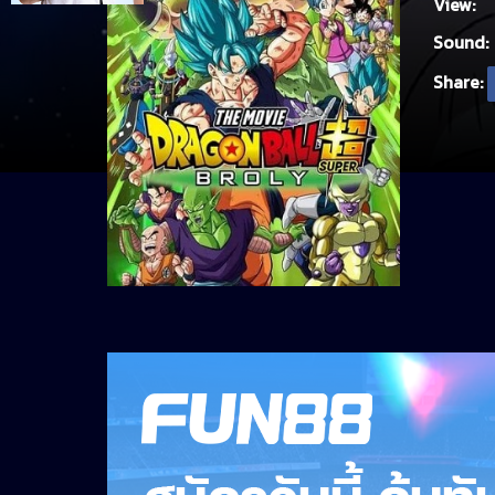
View:
Sound:
Share: