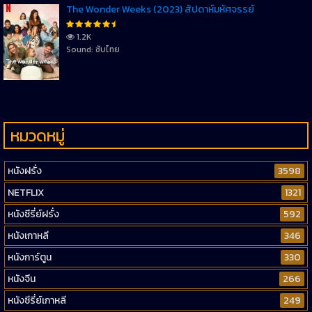
The Wonder Weeks (2023) สัปดาห์มหัศจรรย์
1.2K
Sound: ซับไทย
หมวดหมู่
หนังฝรั่ง
3598
NETFLIX
1321
หนังซีรี่ย์ฝรั่ง
592
หนังเกาหลี
346
หนังการ์ตูน
330
หนังจีน
266
หนังซีรี่ย์เกาหลี
249