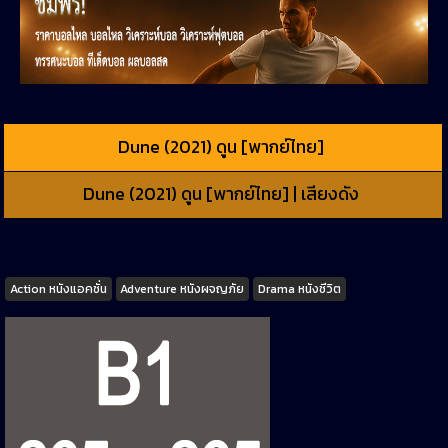
Dune (2021) ดูน [พากย์ไทย]
Dune (2021) ดูน [พากย์ไทย] | เสียงดัง
Tags
Action หนังแอคชั่น
Adventure หนังผจญภัย
Drama หนังชีวิต