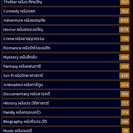
Thriller หนังระทึกขวัญ
1321
Comedy หนังตลก
1132
Adventure หนังผจญภัย
895
Horror หนังสยองขวัญ
879
Crime หนังอาชญากรรม
733
Romance หนังรักโรแมนติก
533
Mystery หนังลึกลับ
486
Fantasy หนังแฟนตาซี
438
Sci-Fi หนังวิทยาศาสตร์
426
Animation หนังการ์ตูน
324
Documentary หนังสารคดี
186
History หนังประวัติศาสตร์
177
Family หนังครอบครัว
174
Biography หนังชีวประวัติ
146
Music หนังดนตรี
118