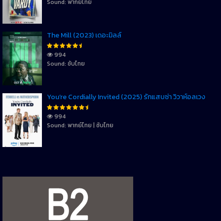
Sound: พากย์ไทย
The Mill (2023) เดอะมิลล์
994
Sound: ซับไทย
You’re Cordially Invited (2025) รักแสบซ่า วิวาห์อลเวง
994
Sound: พากย์ไทย | ซับไทย