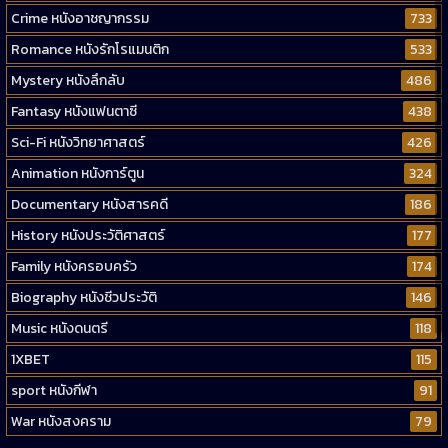
Crime หนังอาชญากรรม
733
Romance หนังรักโรแมนติก
533
Mystery หนังลึกลับ
486
Fantasy หนังแฟนตาซี
438
Sci-Fi หนังวิทยาศาสตร์
426
Animation หนังการ์ตูน
324
Documentary หนังสารคดี
186
History หนังประวัติศาสตร์
177
Family หนังครอบครัว
174
Biography หนังชีวประวัติ
146
Music หนังดนตรี
118
1XBET
115
sport หนังกีฬา
91
War หนังสงคราม
79