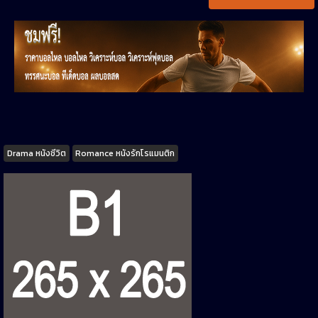
Tags
Drama หนังชีวิต
Romance หนังรักโรแมนติก