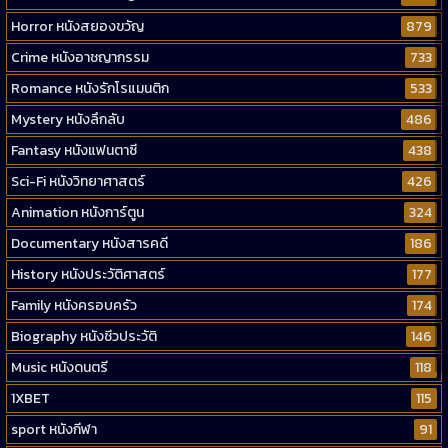
Horror หนังสยองขวัญ
879
Crime หนังอาชญากรรม
733
Romance หนังรักโรแมนติก
533
Mystery หนังลึกลับ
486
Fantasy หนังแฟนตาซี
438
Sci-Fi หนังวิทยาศาสตร์
426
Animation หนังการ์ตูน
324
Documentary หนังสารคดี
186
History หนังประวัติศาสตร์
177
Family หนังครอบครัว
174
Biography หนังชีวประวัติ
146
Music หนังดนตรี
118
1XBET
115
sport หนังกีฬา
91