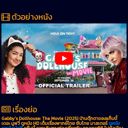
ตัวอย่างหนัง
เรื่องย่อ
Gabby’s Dollhouse: The Movie (2025) บ้านตุ๊กตาของแก็บบี้
เดอะ มูฟวี่ ดูหนัง HD เต็มเรื่องพากย์ไทย ซับไทย มาสเตอร์
ดูหนัง
ออนไลน์ฟรี
แก๊บบี้ ออกเดินทางท่องเที่ยวกับ คุณยายกิกิ ไปยังเมือง