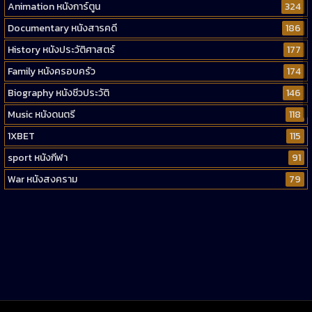
Animation หนังการ์ตูน
324
Documentary หนังสารคดี
186
History หนังประวัติศาสตร์
177
Family หนังครอบครัว
174
Biography หนังชีวประวัติ
146
Music หนังดนตรี
118
1XBET
115
sport หนังกีฬา
91
War หนังสงคราม
79
Western หนังคาวบอยตะวันตก
52
Short หนังสั้น
38
Reality-TV หนังเรียลลิตี้ทีวี
23
war
1