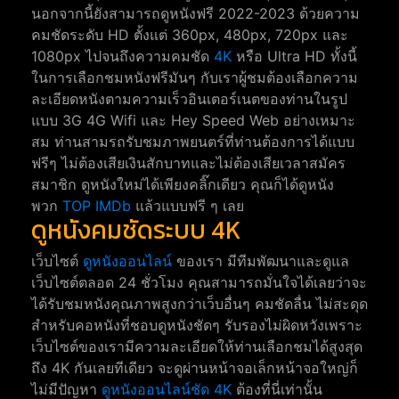
นอกจากนี้ยังสามารถดูหนังฟรี 2022-2023 ด้วยความ
คมชัดระดับ HD ตั้งแต่ 360px, 480px, 720px และ
1080px ไปจนถึงความคมชัด
4K
หรือ Ultra HD ทั้งนี้
ในการเลือกชมหนังฟรีมันๆ กับเราผู้ชมต้องเลือกความ
ละเอียดหนังตามความเร็วอินเตอร์เนตของท่านในรูป
แบบ 3G 4G Wifi และ Hey Speed Web อย่างเหมาะ
สม ท่านสามรถรับชมภาพยนตร์ที่ท่านต้องการได้แบบ
ฟรีๆ ไม่ต้องเสียเงินสักบาทและไม่ต้องเสียเวลาสมัคร
สมาชิก ดูหนังใหม่ได้เพียงคลิ๊กเดียว คุณก็ได้ดูหนัง
พวก
TOP IMDb
แล้วแบบฟรี ๆ เลย
ดูหนังคมชัดระบบ 4K
เว็บไซต์
ดูหนังออนไลน์
ของเรา มีทีมพัฒนาและดูแล
เว็บไซต์ตลอด 24 ชั่วโมง คุณสามารถมั่นใจได้เลยว่าจะ
ได้รับชมหนังคุณภาพสูงกว่าเว็บอื่นๆ คมชัดลื่น ไม่สะดุด
สำหรับคอหนังที่ชอบดูหนังชัดๆ รับรองไม่ผิดหวังเพราะ
เว็บไซต์ของเรามีความละเอียดให้ท่านเลือกชมได้สูงสุด
ถึง 4K กันเลยทีเดียว จะดูผ่านหน้าจอเล็กหน้าจอใหญ่ก็
ไม่มีปัญหา
ดูหนังออนไลน์ชัด 4K
ต้องที่นี่เท่านั้น