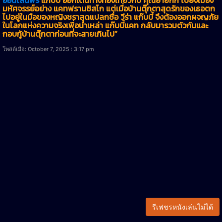
มหัศจรรย์อย่าง แคทฟรานซิสโก แต่เมื่อบ้านตุ๊กตาสุดรักของเธอตก
ไปอยู่ในมือของหญิงชราสุดแปลกชื่อ วีร่า แก๊บบี้ จึงต้องออกผจญภัย
ในโลกแห่งความจริงเพื่อนำเหล่า แก๊บบี้แคท กลับมารวมตัวกันและ
กอบกู้บ้านตุ๊กตาก่อนที่จะสายเกินไป”
โพสต์เมื่อ: October 7, 2025 : 3:17 pm
รีเฟชรหนังเล่นไม่ได้