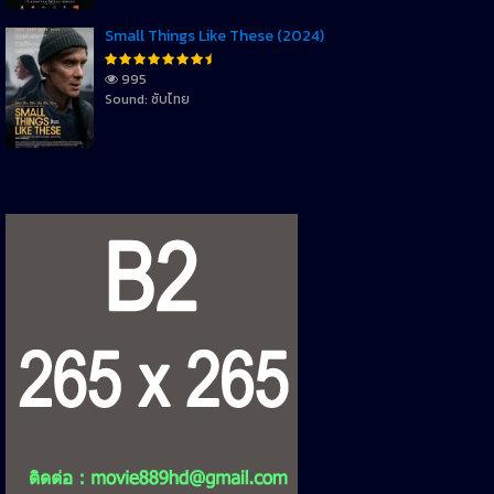
Small Things Like These (2024)
995
Sound: ซับไทย