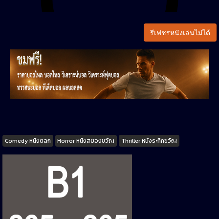
รีเฟชรหนังเล่นไม่ได้
Tags
Comedy หนังตลก
Horror หนังสยองขวัญ
Thriller หนังระทึกขวัญ