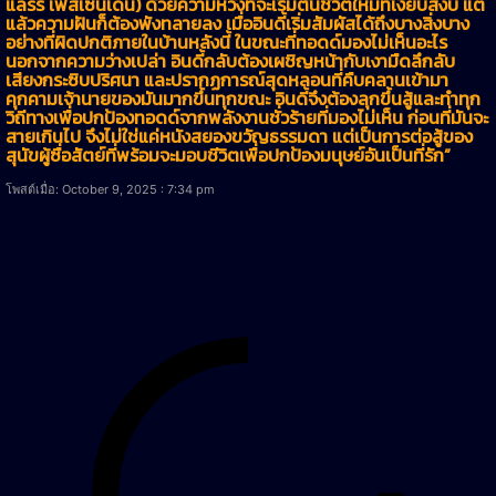
แลร์รี เฟสเซนเดน) ด้วยความหวังที่จะเริ่มต้นชีวิตใหม่ที่เงียบสงบ แต่
แล้วความฝันก็ต้องพังทลายลง เมื่ออินดี้เริ่มสัมผัสได้ถึงบางสิ่งบาง
อย่างที่ผิดปกติภายในบ้านหลังนี้ ในขณะที่ทอดด์มองไม่เห็นอะไร
นอกจากความว่างเปล่า อินดี้กลับต้องเผชิญหน้ากับเงามืดลึกลับ
เสียงกระซิบปริศนา และปรากฏการณ์สุดหลอนที่คืบคลานเข้ามา
คุกคามเจ้านายของมันมากขึ้นทุกขณะ อินดี้จึงต้องลุกขึ้นสู้และทำทุก
วิถีทางเพื่อปกป้องทอดด์จากพลังงานชั่วร้ายที่มองไม่เห็น ก่อนที่มันจะ
สายเกินไป จึงไม่ใช่แค่หนังสยองขวัญธรรมดา แต่เป็นการต่อสู้ของ
สุนัขผู้ซื่อสัตย์ที่พร้อมจะมอบชีวิตเพื่อปกป้องมนุษย์อันเป็นที่รัก”
โพสต์เมื่อ: October 9, 2025 : 7:34 pm