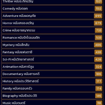
Thriller หนังระทึกขวัญ
1321
Comedy หนังตลก
1132
Adventure หนังผจญภัย
895
Horror หนังสยองขวัญ
879
Crime หนังอาชญากรรม
733
Romance หนังรักโรแมนติก
533
Mystery หนังลึกลับ
486
Fantasy หนังแฟนตาซี
438
Sci-Fi หนังวิทยาศาสตร์
426
Animation หนังการ์ตูน
324
Documentary หนังสารคดี
186
History หนังประวัติศาสตร์
177
Family หนังครอบครัว
174
Biography หนังชีวประวัติ
146
Music หนังดนตรี
118