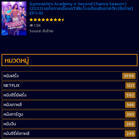
Gymnastics Academy A Second Chance Season 1
(2022) ขอโอกาสเอื้อมคว้าฝัน โรงเรียนยิมนาสติก [ซับไทย]
EP.1-10
1.5K
Sound: ซับไทย
หมวดหมู่
หนังฝรั่ง
3598
NETFLIX
1321
หนังซีรี่ย์ฝรั่ง
592
หนังเกาหลี
346
หนังการ์ตูน
330
หนังจีน
266
หนังซีรี่ย์เกาหลี
249