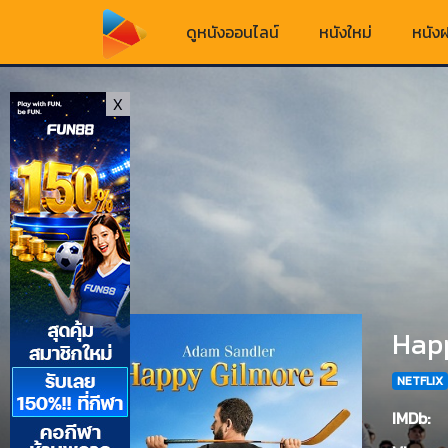
ดูหนังออนไลน์
หนังใหม่
หนังฝ
X
Happ
NETFLIX
IMDb: