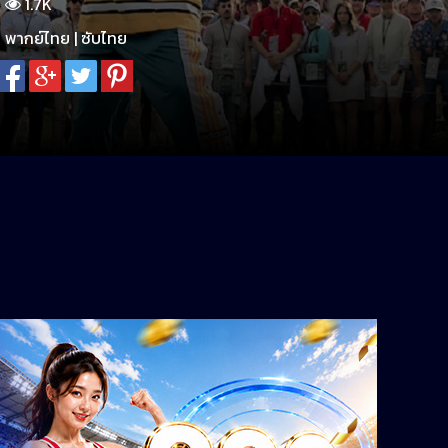
1.7K
พากย์ไทย | ซับไทย