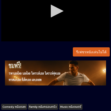
รีเฟชรหนังเล่นไม่ได้
Tags
Comedy หนังตลก
Family หนังครอบครัว
Music หนังดนตรี