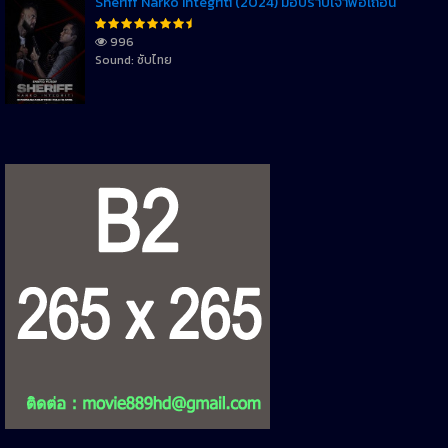
Sheriff Narko Integriti (2024) มือปราบเจ้าพ่อเถื่อน
996
Sound: ซับไทย