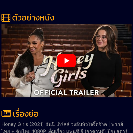
ตัวอย่างหนัง
เรื่องย่อ
Honey Girls (2021) ฮันนี่ เกิร์ลส์ วงลับหัวใจจี๊ดจ๊าด
|
พากย์
ไทย
+
ซับไทย
1080P
เต็มเรื่อง แฟนซี จี (อาชานติ) ป๊อปสตาร์