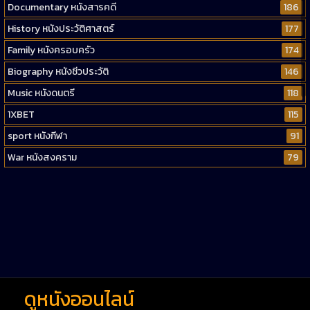
Documentary หนังสารคดี
186
History หนังประวัติศาสตร์
177
Family หนังครอบครัว
174
Biography หนังชีวประวัติ
146
Music หนังดนตรี
118
1XBET
115
sport หนังกีฬา
91
War หนังสงคราม
79
Western หนังคาวบอยตะวันตก
52
Short หนังสั้น
38
Reality-TV หนังเรียลลิตี้ทีวี
23
war
1
ดูหนังออนไลน์