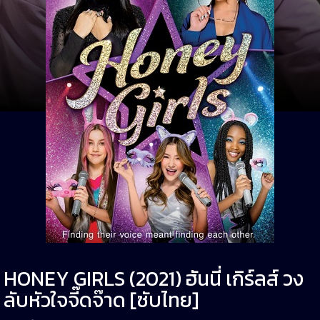
HONEY GIRLS (2021) ฮันนี่ เกิร์ลส์ วง
ลับหัวใจจี๊ดจ๊าด [ซับไทย]