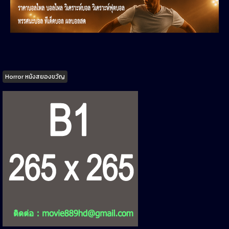
Tags
Horror หนังสยองขวัญ