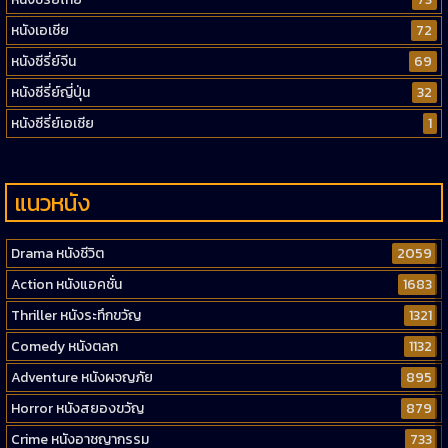
หนังเอเชีย
72
หนังซีรี่ย์จีน
69
หนังซีรี่ย์ญี่ปุ่น
32
หนังซีรี่ย์เอเชีย
1
แนวหนัง
Drama หนังชีวิต
2059
Action หนังแอคชั่น
1683
Thriller หนังระทึกขวัญ
1321
Comedy หนังตลก
1132
Adventure หนังผจญภัย
895
Horror หนังสยองขวัญ
879
Crime หนังอาชญากรรม
733