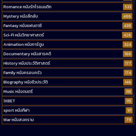
Romance หนังรักโรแมนติก
533
Mystery หนังลึกลับ
486
Fantasy หนังแฟนตาซี
438
Sci-Fi หนังวิทยาศาสตร์
426
Animation หนังการ์ตูน
324
Documentary หนังสารคดี
186
History หนังประวัติศาสตร์
177
Family หนังครอบครัว
174
Biography หนังชีวประวัติ
146
Music หนังดนตรี
118
1XBET
115
sport หนังกีฬา
91
War หนังสงคราม
79
Western หนังคาวบอยตะวันตก
52