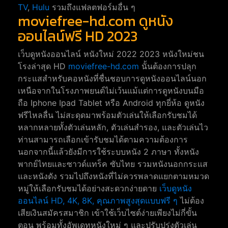
TV
,
Hulu
รวมถึงแฟลตฟอร์มอื่น ๆ
moviefree-hd.com ดูหนัง
ออนไลน์ฟรี HD 2023
เว็บดูหนังออนไลน์ หนังใหม่ 2022 2023 หนังใหม่ชน
โรงล่าสุด HD
moviefree-hd.com
นั้นต้องการปลุก
กระแสสำหรับคอหนังที่ชื่นชอบการดูหนังออนไลน์นอก
เหนือจากในโรงภาพยนต์ไม่เว้นแม้แต่การดูหนังบนมือ
ถือ Iphone Ipad Tablet หรือ Android ทุกยี่ห้อ ดูหนัง
ฟรีไหลลื่น ไม่สะดุดมาพร้อมตัวเล่นให้เลือกรับชมได้
หลากหลายทั้งตัวเล่นหลัก, ตัวเล่นสำรอง, และตัวเล่นไว
ท่านสามารถเลือกเข้ารับชมได้ตามความต้องการ
นอกจากนี้แล้วยังมีการใช้ระบบหนัง 2 ภาษา ทั้งหนัง
พากย์ไทยและซาวด์แทร็ค ซับไทย รวมหนังนอกกระแส
และหนังดัง รวมไปถึงหนังที่ไม่ควรพลาดแยกตามหมวด
หมู่ให้เลือกรับชมได้อย่างสะดวกง่ายดาย
เว็บดูหนัง
ออนไลน์ HD, 4K, 8K, คุณภาพสูงสุดแบบฟรี ๆ
ไม่ต้อง
เสียเงินสมัครสมาชิก เข้าใช้เว็บไซต์ง่ายเพียงไม่กี่ขั้น
ตอน พร้อมทั้งอัพเดทหนังใหม่ ๆ และปรับปรุ่งตัวเล่น