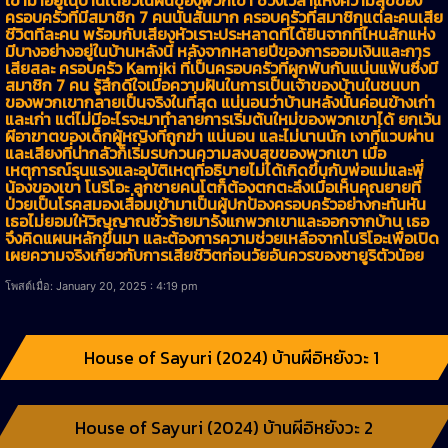
ครอบครัวที่มีสมาชิก 7 คนนั้นสั้นมาก ครอบครัวที่สมาชิกแต่ละคนเสีย
ชีวิตทีละคน พร้อมกับเสียงหัวเราะประหลาดที่ได้ยินจากที่ไหนสักแห่ง
มีบางอย่างอยู่ในบ้านหลังนี้ หลังจากหลายปีของการออมเงินและการ
เสียสละ ครอบครัว Kamiki ที่เป็นครอบครัวที่ผูกพันกันแน่นแฟ้นซึ่งมี
สมาชิก 7 คน รู้สึกดีใจเมื่อความฝันในการเป็นเจ้าของบ้านในชนบท
ของพวกเขากลายเป็นจริงในที่สุด แน่นอนว่าบ้านหลังนั้นค่อนข้างเก่า
และเก่า แต่ไม่มีอะไรจะมาทำลายการเริ่มต้นใหม่ของพวกเขาได้ ยกเว้น
ผีอาฆาตของเด็กผู้หญิงที่ถูกฆ่า แน่นอน และไม่นานนัก เงาที่แวบผ่าน
และเสียงที่น่ากลัวก็เริ่มรบกวนความสงบสุขของพวกเขา เมื่อ
เหตุการณ์รุนแรงและอุบัติเหตุที่อธิบายไม่ได้เกิดขึ้นกับพ่อแม่และพี่
น้องของเขา โนริโอะ ลูกชายคนโตก็ต้องตกตะลึงเมื่อเห็นคุณยายที่
ป่วยเป็นโรคสมองเสื่อมเข้ามาเป็นผู้ปกป้องครอบครัวอย่างกะทันหัน
เธอไม่ยอมให้วิญญาณชั่วร้ายมารังแกพวกเขาและออกจากบ้าน เธอ
จึงคิดแผนหลักขึ้นมา และต้องการความช่วยเหลือจากโนริโอะเพื่อเปิด
เผยความจริงเกี่ยวกับการเสียชีวิตก่อนวัยอันควรของซายูริตัวน้อย
โพสต์เมื่อ: January 20, 2025 : 4:19 pm
House of Sayuri (2024) บ้านผีอิหยังวะ 1
House of Sayuri (2024) บ้านผีอิหยังวะ 2