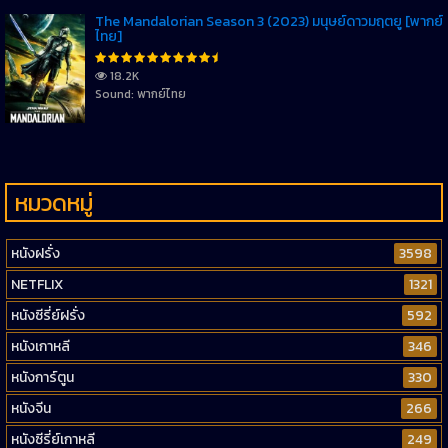
The Mandalorian Season 3 (2023) มนุษย์ดาวมฤตยู [พากย์
ไทย]
18.2K
Sound: พากย์ไทย
หมวดหมู่
หนังฝรั่ง
3598
NETFLIX
1321
หนังซีรี่ย์ฝรั่ง
592
หนังเกาหลี
346
หนังการ์ตูน
330
หนังจีน
266
หนังซีรี่ย์เกาหลี
249