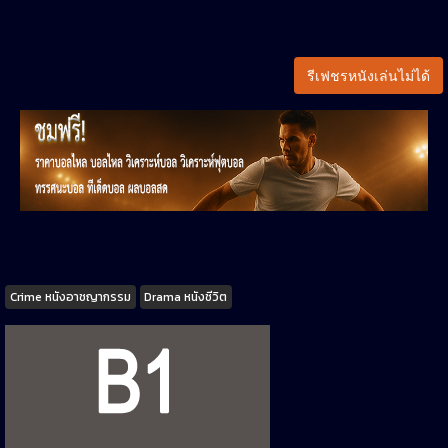
รีเฟชรหนังเล่นไม่ได้
Tags
Crime หนังอาชญากรรม
Drama หนังชีวิต