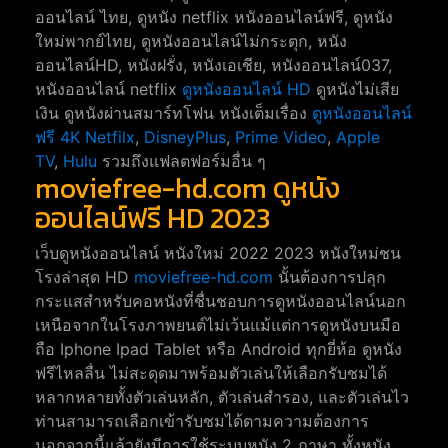
ออนไลน์ ไทย, ดูหนัง netflix หนังออนไลน์ฟรี, ดูหนัง
ใหม่พากย์ไทย, ดูหนังออนไลน์ไม่กระตุก, หนัง
ออนไลน์HD, หนังฝรั่ง, หนังเอเชีย, หนังออนไลน์037,
หนังออนไลน์ netflix
ดูหนังออนไลน์ HD
ดูหนังไม่เสีย
เงิน ดูหนังผ่านสมาร์ทโฟน หนังเต็มเรื่อง
ดูหนังออนไลน์
ฟรี 4K
Netfilx
,
DisneyPlus
,
Prime Video
,
Apple
TV
,
Hulu
รวมถึงแฟลตฟอร์มอื่น ๆ
moviefree-hd.com ดูหนัง
ออนไลน์ฟรี HD 2023
เว็บดูหนังออนไลน์ หนังใหม่ 2022 2023 หนังใหม่ชน
โรงล่าสุด HD
moviefree-hd.com
นั้นต้องการปลุก
กระแสสำหรับคอหนังที่ชื่นชอบการดูหนังออนไลน์นอก
เหนือจากในโรงภาพยนต์ไม่เว้นแม้แต่การดูหนังบนมือ
ถือ Iphone Ipad Tablet หรือ Android ทุกยี่ห้อ ดูหนัง
ฟรีไหลลื่น ไม่สะดุดมาพร้อมตัวเล่นให้เลือกรับชมได้
หลากหลายทั้งตัวเล่นหลัก, ตัวเล่นสำรอง, และตัวเล่นไว
ท่านสามารถเลือกเข้ารับชมได้ตามความต้องการ
นอกจากนี้แล้วยังมีการใช้ระบบหนัง 2 ภาษา ทั้งหนัง