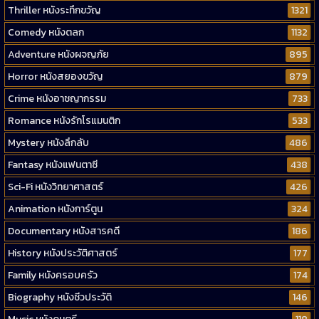
Thriller หนังระทึกขวัญ
1321
Comedy หนังตลก
1132
Adventure หนังผจญภัย
895
Horror หนังสยองขวัญ
879
Crime หนังอาชญากรรม
733
Romance หนังรักโรแมนติก
533
Mystery หนังลึกลับ
486
Fantasy หนังแฟนตาซี
438
Sci-Fi หนังวิทยาศาสตร์
426
Animation หนังการ์ตูน
324
Documentary หนังสารคดี
186
History หนังประวัติศาสตร์
177
Family หนังครอบครัว
174
Biography หนังชีวประวัติ
146