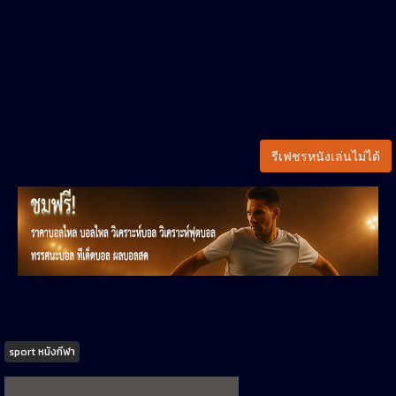
รีเฟชรหนังเล่นไม่ได้
Tags
sport หนังกีฬา