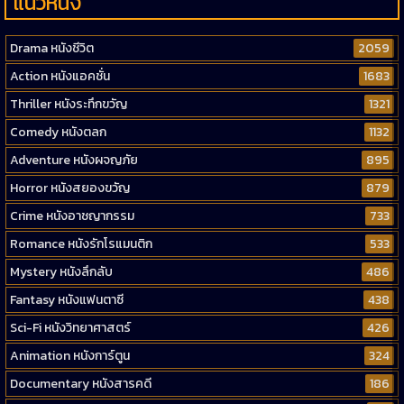
แนวหนัง
Drama หนังชีวิต
2059
Action หนังแอคชั่น
1683
Thriller หนังระทึกขวัญ
1321
Comedy หนังตลก
1132
Adventure หนังผจญภัย
895
Horror หนังสยองขวัญ
879
Crime หนังอาชญากรรม
733
Romance หนังรักโรแมนติก
533
Mystery หนังลึกลับ
486
Fantasy หนังแฟนตาซี
438
Sci-Fi หนังวิทยาศาสตร์
426
Animation หนังการ์ตูน
324
Documentary หนังสารคดี
186