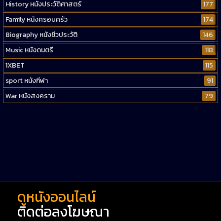
History หนังประวัติศาสตร์
177
Family หนังครอบครัว
174
Biography หนังชีวประวัติ
146
Music หนังดนตรี
118
1XBET
115
sport หนังกีฬา
91
War หนังสงคราม
79
Western หนังคาวบอยตะวันตก
52
Short หนังสั้น
38
Reality-TV หนังเรียลลิตี้ทีวี
23
war
1
ดูหนังออนไลน์
ติดต่อลงโฆษณา