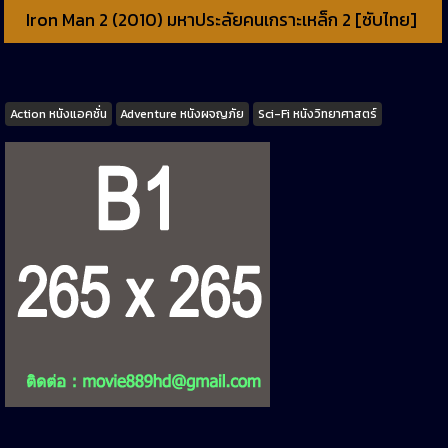
Iron Man 2 (2010) มหาประลัยคนเกราะเหล็ก 2 [ซับไทย]
Tags
Action หนังแอคชั่น
Adventure หนังผจญภัย
Sci-Fi หนังวิทยาศาสตร์