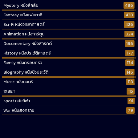
Mystery หนังลึกลับ
486
Fantasy หนังแฟนตาซี
438
Sci-Fi หนังวิทยาศาสตร์
426
Animation หนังการ์ตูน
324
Documentary หนังสารคดี
186
History หนังประวัติศาสตร์
177
Family หนังครอบครัว
174
Biography หนังชีวประวัติ
146
Music หนังดนตรี
118
1XBET
115
sport หนังกีฬา
91
War หนังสงคราม
79
Western หนังคาวบอยตะวันตก
52
Short หนังสั้น
38