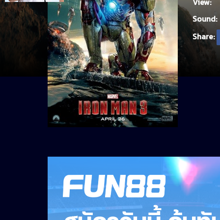
View:
Sound:
Share: