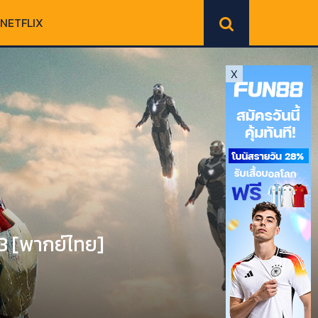
NETFLIX
X
3 [พากย์ไทย]