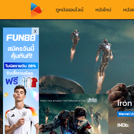
ดูหนังออนไลน์
หนังใหม่
หนังฝ
X
Iron
Marvel U
IMDb: