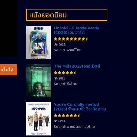
หนังยอดนิยม
Untold UK Jamie Vardy
(2026) เจมี่ วาร์ดี้
998
Sound: พากย์ไทย
The Mill (2023) เดอะมิลล์
นไม่ได้
995
Sound: ซับไทย
You’re Cordially Invited
(2025) รักแสบซ่า วิวาห์อลเวง
994
Sound: พากย์ไทย | ซับไทย