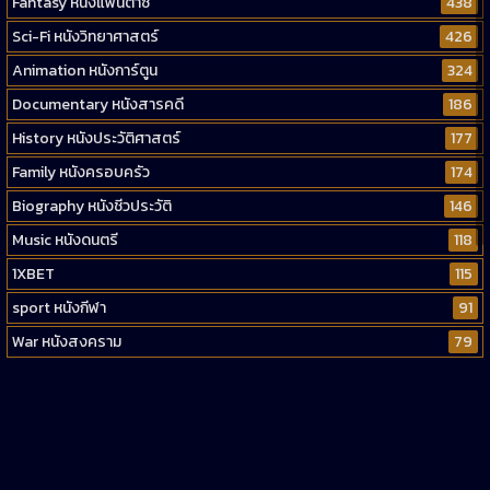
Fantasy หนังแฟนตาซี
438
Sci-Fi หนังวิทยาศาสตร์
426
Animation หนังการ์ตูน
324
Documentary หนังสารคดี
186
History หนังประวัติศาสตร์
177
Family หนังครอบครัว
174
Biography หนังชีวประวัติ
146
Music หนังดนตรี
118
1XBET
115
sport หนังกีฬา
91
War หนังสงคราม
79
Western หนังคาวบอยตะวันตก
52
Short หนังสั้น
38
Reality-TV หนังเรียลลิตี้ทีวี
23
war
1