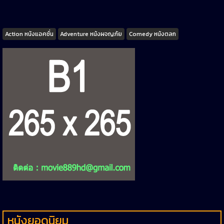
Tags
Action หนังแอคชั่น
Adventure หนังผจญภัย
Comedy หนังตลก
หนังยอดนิยม