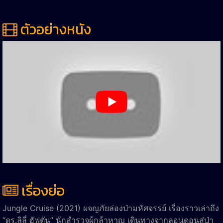
ตัวอย่างหนัง
เรื่องย่อ
Jungle Cruise (2021) ผจญภัยล่องป่ามหัศจรรย์ เรื่องราวเล่าถึง
“ดร.ลิลี่ ฮัฟตัน” นักสำรวจผู้กล้าหาญ เดินทางจากลอนดอนสู่ป่า