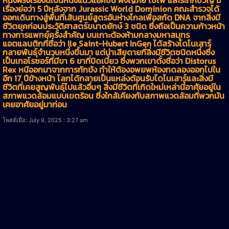
เรื่องย่อว่า 5 ปีหลังจาก Jurassic World Dominion คณะสำรวจได้
ออกเดินทางสู่พื้นที่เส้นศูนย์สูตรอันห่างไกลเพื่อสกัด DNA จากสิ่งมี
ชีวิตยุคก่อนประวัติศาสตร์ขนาดยักษ์ 3 ชนิด ซึ่งถือเป็นความก้าวหน้า
ทางการแพทย์ครั้งสำคัญ บนเกาะต้องห้ามกลางมหาสมุทร
แอตแลนติกที่ชื่อว่า Ile Saint-Hubert InGen ได้สร้างไดโนเสาร์
กลายพันธุ์จำนวนหนึ่งขึ้นมา แต่น่าเสียดายที่สิ่งมีชีวิตชนิดหนึ่งซึ่ง
เป็นเทอโรซอร์ที่มีขา 6 ขาที่บิดเบี้ยว ซึ่งพวกเขาตั้งชื่อว่า Distorus
Rex หนีออกมาจากการกักขัง ทำให้ต้องอพยพห้องทดลองออกไปใน
อีก 17 ปีข้างหน้า โลกได้กลายเป็นแหล่งต้อนรับไดโนเสาร์และสิ่งมี
ชีวิตที่เคยสูญพันธุ์ไปแล้วอื่นๆ สิ่งมีชีวิตที่เกิดใหม่เหล่านี้อาศัยอยู่ใน
สภาพแวดล้อมแบบเขตร้อน ซึ่งใกล้เคียงกับสภาพแวดล้อมที่พวกมัน
เคยอาศัยอยู่มาก่อน
โพสต์เมื่อ: July 9, 2025 : 3:27 am