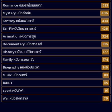
Romance หนังรักโรแมนติก
533
Mystery หนังลึกลับ
486
Fantasy หนังแฟนตาซี
438
Sci-Fi หนังวิทยาศาสตร์
426
Animation หนังการ์ตูน
324
Documentary หนังสารคดี
186
History หนังประวัติศาสตร์
177
Family หนังครอบครัว
174
Biography หนังชีวประวัติ
146
Music หนังดนตรี
118
1XBET
115
sport หนังกีฬา
91
War หนังสงคราม
79
Western หนังคาวบอยตะวันตก
52