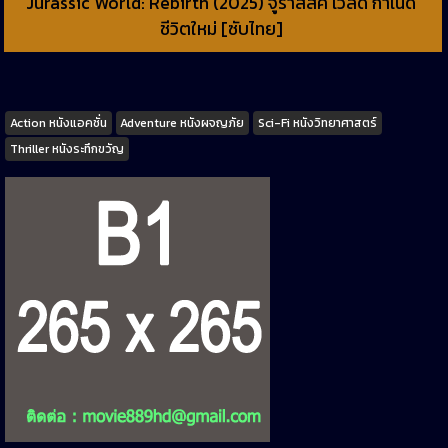
Jurassic World: Rebirth (2025) จูราสสิค เวิลด์ กำเนิด
ชีวิตใหม่ [ซับไทย]
Tags
Action หนังแอคชั่น
Adventure หนังผจญภัย
Sci-Fi หนังวิทยาศาสตร์
Thriller หนังระทึกขวัญ