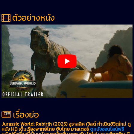
ตัวอย่างหนัง
เรื่องย่อ
Jurassic World: Rebirth (2025) จูราสสิค เวิลด์ กำเนิดชีวิตใหม่ ดู
หนัง HD เต็มเรื่องพากย์ไทย ซับไทย มาสเตอร์
ดูหนังออนไลน์ฟรี
หนังฝรั่งเรื่องนี้เป็นหนังแนวแอ็คชั่น ผจญภัย ไซไฟ และระทึกขวัญ มี