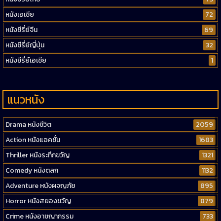
หนังเอเชีย
72
หนังซีรี่ย์จีน
69
หนังซีรี่ย์ญี่ปุ่น
32
หนังซีรี่ย์เอเชีย
1
แนวหนัง
Drama หนังชีวิต
2059
Action หนังแอคชั่น
1683
Thriller หนังระทึกขวัญ
1321
Comedy หนังตลก
1132
Adventure หนังผจญภัย
895
Horror หนังสยองขวัญ
879
Crime หนังอาชญากรรม
733