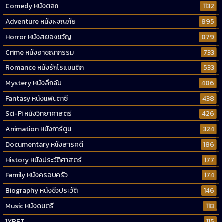
Comedy หนังตลก
1132
Adventure หนังผจญภัย
895
Horror หนังสยองขวัญ
879
Crime หนังอาชญากรรม
733
Romance หนังรักโรแมนติก
533
Mystery หนังลึกลับ
486
Fantasy หนังแฟนตาซี
438
Sci-Fi หนังวิทยาศาสตร์
426
Animation หนังการ์ตูน
324
Documentary หนังสารคดี
186
History หนังประวัติศาสตร์
177
Family หนังครอบครัว
174
Biography หนังชีวประวัติ
146
Music หนังดนตรี
118
1XBET
115