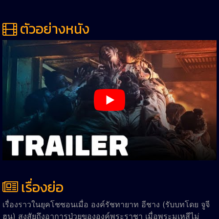
ตัวอย่างหนัง
เรื่องย่อ
เรื่องราวในยุคโชซอนเมื่อ องค์รัชทายาท อีชาง (รับบทโดย จูจี
ฮุน) สงสัยถึงอาการป่วยขององค์พระราชา เมื่อพระมเหสีไม่