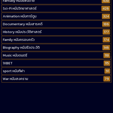
Fantasy หนังแฟนตาซี
438
Sci-Fi หนังวิทยาศาสตร์
426
Animation หนังการ์ตูน
324
Documentary หนังสารคดี
186
History หนังประวัติศาสตร์
177
Family หนังครอบครัว
174
Biography หนังชีวประวัติ
146
Music หนังดนตรี
118
1XBET
115
sport หนังกีฬา
91
War หนังสงคราม
79
Western หนังคาวบอยตะวันตก
52
Short หนังสั้น
38
Reality-TV หนังเรียลลิตี้ทีวี
23
war
1