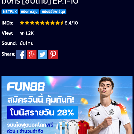
มังกร [ซับไทย] EP.1-10
NETFLIX
หนังการ์ตูน
หนังซีรี่ย์การ์ตูน
IMDb:
8.4/10
View:
1.2K
Sound:
ซับไทย
Share: