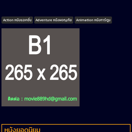
Tags
Action หนังแอคชั่น
Adventure หนังผจญภัย
Animation หนังการ์ตูน
หนังยอดนิยม