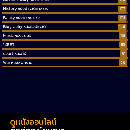
History หนังประวัติศาสตร์
177
Family หนังครอบครัว
174
Biography หนังชีวประวัติ
146
Music หนังดนตรี
118
1XBET
115
sport หนังกีฬา
91
War หนังสงคราม
79
Western หนังคาวบอยตะวันตก
52
Short หนังสั้น
38
Reality-TV หนังเรียลลิตี้ทีวี
23
war
1
ดูหนังออนไลน์