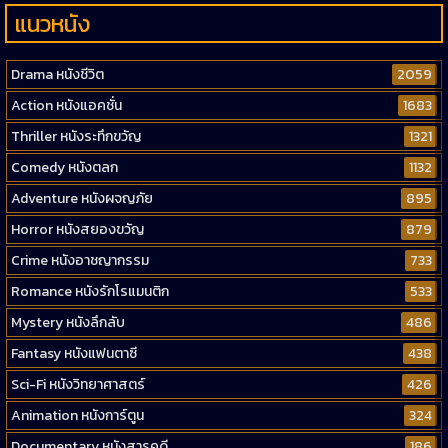
แนวหนัง
Drama หนังชีวิต
2059
Action หนังแอคชั่น
1683
Thriller หนังระทึกขวัญ
1321
Comedy หนังตลก
1132
Adventure หนังผจญภัย
895
Horror หนังสยองขวัญ
879
Crime หนังอาชญากรรม
733
Romance หนังรักโรแมนติก
533
Mystery หนังลึกลับ
486
Fantasy หนังแฟนตาซี
438
Sci-Fi หนังวิทยาศาสตร์
426
Animation หนังการ์ตูน
324
Documentary หนังสารคดี
186