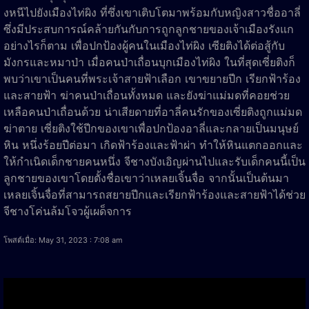
งหนีไปยังเมืองไท่ผิง ที่ซึ่งเขาเติบโตมาพร้อมกับหญิงสาวชื่ออาลี่
ซึ่งมีประสบการณ์คล้ายกันกับการถูกลูกชายของเจ้าเมืองรังแก
อย่างไรก็ตาม เพื่อปกป้องผู้คนในเมืองไท่ผิง เซียติงได้ต่อสู้กับ
มังกรและหมาป่า เมื่อคนป่าเถื่อนบุกเมืองไท่ผิง ในที่สุดเซี่ยติงก็
พบว่าเขาเป็นคนที่พระเจ้าสายฟ้าเลือก เขาขยายปีก เรียกฟ้าร้อง
และสายฟ้า ฆ่าคนป่าเถื่อนทั้งหมด และยังฆ่าแม่มดที่คอยช่วย
เหลือคนป่าเถื่อนด้วย น่าเสียดายที่อาลี่คนรักของเซี่ยติงถูกแม่มด
ฆ่าตาย เซี่ยติงใช้ปีกของเขาเพื่อปกป้องอาลี่และกลายเป็นมนุษย์
หิน หนึ่งร้อยปีต่อมา เกิดฟ้าร้องและฟ้าผ่า ทำให้หินแตกออกและ
ให้กำเนิดเด็กชายคนหนึ่ง จีชางบังเอิญผ่านไปและรับเด็กคนนี้เป็น
ลูกชายของเขาโดยตั้งชื่อเขาว่าเหลยเจิ้นจื่อ จากนั้นเป็นต้นมา
เหลยเจิ้นจื่อที่สามารถสยายปีกและเรียกฟ้าร้องและสายฟ้าได้ช่วย
จีชางโค่นล้มโจวผู้เผด็จการ
โพสต์เมื่อ: May 31, 2023 : 7:08 am