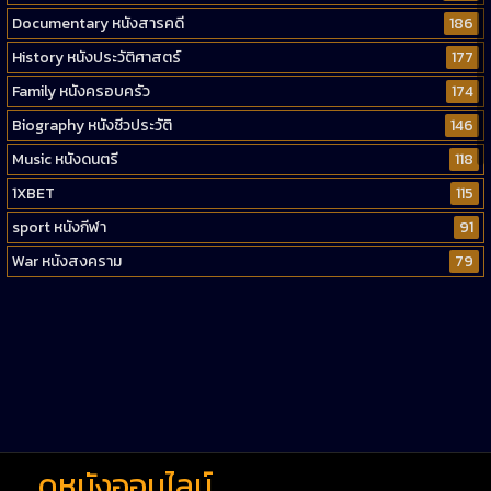
Documentary หนังสารคดี
186
History หนังประวัติศาสตร์
177
Family หนังครอบครัว
174
Biography หนังชีวประวัติ
146
Music หนังดนตรี
118
1XBET
115
sport หนังกีฬา
91
War หนังสงคราม
79
Western หนังคาวบอยตะวันตก
52
Short หนังสั้น
38
Reality-TV หนังเรียลลิตี้ทีวี
23
war
1
ดูหนังออนไลน์