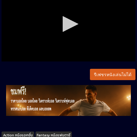
รีเฟชรหนังเล่นไม่ได้
Tags
Action หนังแอคชั่น
Fantasy หนังแฟนตาซี