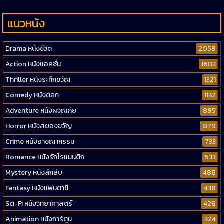
แนวหนัง
Drama หนังชีวิต
2059
Action หนังแอคชั่น
1683
Thriller หนังระทึกขวัญ
1321
Comedy หนังตลก
1132
Adventure หนังผจญภัย
895
Horror หนังสยองขวัญ
879
Crime หนังอาชญากรรม
733
Romance หนังรักโรแมนติก
533
Mystery หนังลึกลับ
486
Fantasy หนังแฟนตาซี
438
Sci-Fi หนังวิทยาศาสตร์
426
Animation หนังการ์ตูน
324