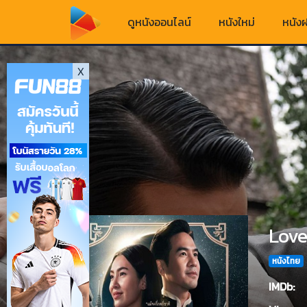
ดูหนังออนไลน์
หนังใหม่
หนังฝ
X
Love
หนังไทย
IMDb: