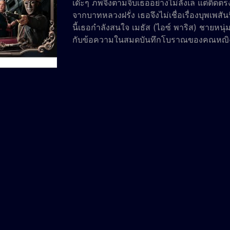
เด๊ะๆ ภพจึงตามจีบเธออย่างไม่ลังเล แต่ติดตรง
จากบาทหลวงฝรั่ง เธอจึงไม่เชื่อเรื่องบุพเพ
นี้เธอกำลังสนใจ เมธัส (ไอซ์ พาริส) ชายหนุ่
กับข้อความในสมุดบันทึกโบราณของคุณหญิงกา
เวลามาจากอนาคตเช่นเดียวกับคุณหญิงการะเกด!เ
เกสร และเมธัส ต้องเข้าไปพัวพันกับเหตุการณ
สำคัญหลายท่านยังมีชีวิตโลดแล่นอยู่ ไม่ว่าจ
การพิมพ์, บาทหลวงปาลเลอกัวซ์ ผู้นำกล้อง
แตร เจ้าของห้างสรรพสินค้าแห่งแรกของไทย 
ขายแก่สยาม จนนำมาซึ่งเรื่องลุกลามบานปลา
โพสต์เมื่อ: December 1, 2022 : 3:30 am