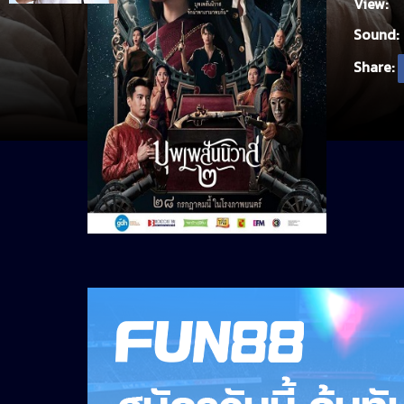
View:
Sound:
Share: