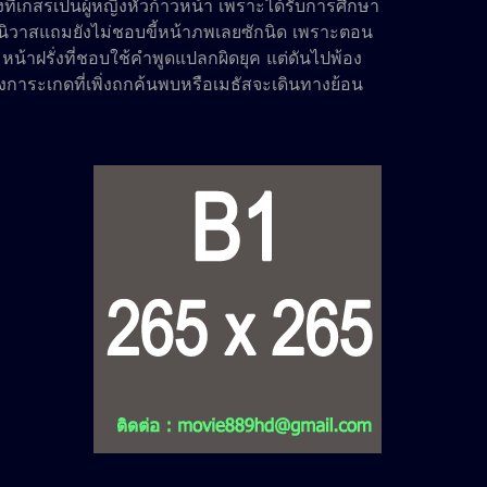
ที่เกสรเป็นผู้หญิงหัวก้าวหน้า เพราะได้รับการศึกษา
สันนิวาสแถมยังไม่ชอบขี้หน้าภพเลยซักนิด เพราะตอน
มหน้าฝรั่งที่ชอบใช้คำพูดแปลกผิดยุค แต่ดันไปพ้อง
ระเกดที่เพิ่งถูกค้นพบหรือเมธัสจะเดินทางย้อน
รื่องรักยังไม่คลี่คลาย ก็ดันมีเรื่องวุ่นวายให้ภพ
์ทางประวัติศาสตร์ของชาติบ้านเมือง ในยุคที่บุคคล
ะเป็น สุนทรภู่ กวีเอกของโลก, หมอบรัดเลย์ บิดาแห่ง
ถ่ายรูปเข้ามาในประเทศเป็นคนแรกและนายห้างหัน
และยังเป็นผู้นำเรือกลไฟ “เอ็กสเปรส” มาเสนอ
ยที่อาจทำให้ประวัติศาสตร์เกิดการเปลี่ยนแปลง