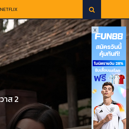
NETFLIX
X
ิวาส 2