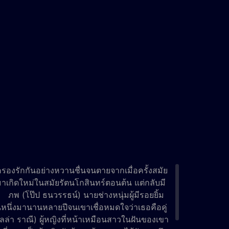
องรักกันอย่างหวานชื่นจนตายจากเมื่อครั้งสมัย
มาเกิดใหม่ในสมัยรัตนโกสินทร์ตอนต้น แต่กลับมี
ส… ภพ (โป๊ป ธนวรรธน์) นายช่างหนุ่มผู้มีรอยยิ้ม
นึ่งมานานหลายปีจนเขาเชื่อหมดใจว่าเธอคือคู่
บลล่า ราณี) ผู้หญิงที่หน้าเหมือนสาวในฝันของเขา