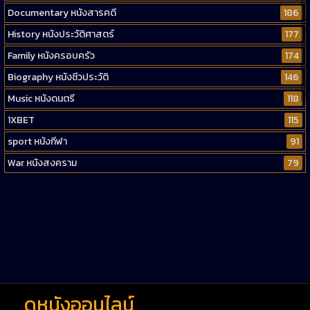
Documentary หนังสารคดี
186
History หนังประวัติศาสตร์
177
Family หนังครอบครัว
174
Biography หนังชีวประวัติ
146
Music หนังดนตรี
118
1XBET
115
sport หนังกีฬา
91
War หนังสงคราม
79
Western หนังคาวบอยตะวันตก
52
Short หนังสั้น
38
Reality-TV หนังเรียลลิตี้ทีวี
23
war
1
ดูหนังออนไลน์