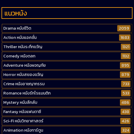
แนวหนัง
Drama หนังชีวิต
2059
Action หนังแอคชั่น
1683
Thriller หนังระทึกขวัญ
1321
Comedy หนังตลก
1132
Adventure หนังผจญภัย
895
Horror หนังสยองขวัญ
879
Crime หนังอาชญากรรม
733
Romance หนังรักโรแมนติก
533
Mystery หนังลึกลับ
486
Fantasy หนังแฟนตาซี
438
Sci-Fi หนังวิทยาศาสตร์
426
Animation หนังการ์ตูน
324