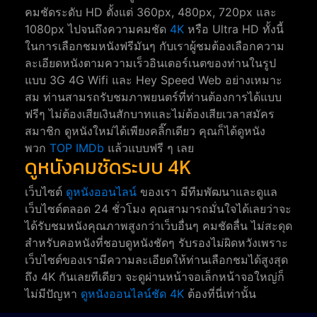
คมชัดระดับ HD ตั้งแต่ 360px, 480px, 720px และ
1080px ไปจนถึงความคมชัด
4K
หรือ Ultra HD ทั้งนี้
ในการเลือกชมหนังฟรีมันๆ กับเราผู้ชมต้องเลือกความ
ละเอียดหนังตามความเร็วอินเตอร์เนตของท่านในรูป
แบบ 3G 4G Wifi และ Hey Speed Web อย่างเหมาะ
สม ท่านสามรถรับชมภาพยนตร์ที่ท่านต้องการได้แบบ
ฟรีๆ ไม่ต้องเสียเงินสักบาทและไม่ต้องเสียเวลาสมัคร
สมาชิก ดูหนังใหม่ได้เพียงคลิ๊กเดียว คุณก็ได้ดูหนัง
พวก
TOP IMDb
แล้วแบบฟรี ๆ เลย
ดูหนังคมชัดระบบ 4K
เว็บไซต์
ดูหนังออนไลน์
ของเรา มีทีมพัฒนาและดูแล
เว็บไซต์ตลอด 24 ชั่วโมง คุณสามารถมั่นใจได้เลยว่าจะ
ได้รับชมหนังคุณภาพสูงกว่าเว็บอื่นๆ คมชัดลื่น ไม่สะดุด
สำหรับคอหนังที่ชอบดูหนังชัดๆ รับรองไม่ผิดหวังเพราะ
เว็บไซต์ของเรามีความละเอียดให้ท่านเลือกชมได้สูงสุด
ถึง 4K กันเลยทีเดียว จะดูผ่านหน้าจอเล็กหน้าจอใหญ่ก็
ไม่มีปัญหา
ดูหนังออนไลน์ชัด 4K
ต้องที่นี่เท่านั้น