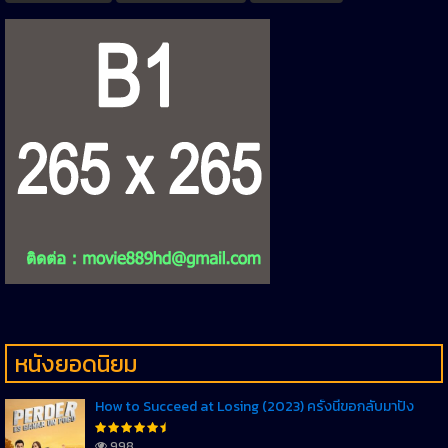
หนังยอดนิยม
How to Succeed at Losing (2023) ครั้งนี้ขอกลับมาปัง
998