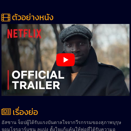
ตัวอย่างหนัง
เรื่องย่อ
อัสซาน จ็อปผู้ได้รับแรงบันดาลใจจากวีรกรรมของสุภาพบุรุษ
จอมโจรอาร์แซน ลูแปง ตั้งใจแก้แค้นให้พ่อที่ได้รับความอ