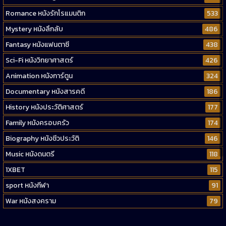
Romance หนังรักโรแมนติก
533
Mystery หนังลึกลับ
486
Fantasy หนังแฟนตาซี
438
Sci-Fi หนังวิทยาศาสตร์
426
Animation หนังการ์ตูน
324
Documentary หนังสารคดี
186
History หนังประวัติศาสตร์
177
Family หนังครอบครัว
174
Biography หนังชีวประวัติ
146
Music หนังดนตรี
118
1XBET
115
sport หนังกีฬา
91
War หนังสงคราม
79
Western หนังคาวบอยตะวันตก
52