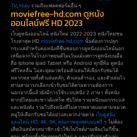
TV
,
Hulu
รวมถึงแฟลตฟอร์มอื่น ๆ
moviefree-hd.com ดูหนัง
ออนไลน์ฟรี HD 2023
เว็บดูหนังออนไลน์ หนังใหม่ 2022 2023 หนังใหม่ชน
โรงล่าสุด HD
moviefree-hd.com
นั้นต้องการปลุก
กระแสสำหรับคอหนังที่ชื่นชอบการดูหนังออนไลน์นอก
เหนือจากในโรงภาพยนต์ไม่เว้นแม้แต่การดูหนังบนมือ
ถือ Iphone Ipad Tablet หรือ Android ทุกยี่ห้อ ดูหนัง
ฟรีไหลลื่น ไม่สะดุดมาพร้อมตัวเล่นให้เลือกรับชมได้
หลากหลายทั้งตัวเล่นหลัก, ตัวเล่นสำรอง, และตัวเล่นไว
ท่านสามารถเลือกเข้ารับชมได้ตามความต้องการ
นอกจากนี้แล้วยังมีการใช้ระบบหนัง 2 ภาษา ทั้งหนัง
พากย์ไทยและซาวด์แทร็ค ซับไทย รวมหนังนอกกระแส
และหนังดัง รวมไปถึงหนังที่ไม่ควรพลาดแยกตามหมวด
หมู่ให้เลือกรับชมได้อย่างสะดวกง่ายดาย
เว็บดูหนัง
ออนไลน์ HD, 4K, 8K, คุณภาพสูงสุดแบบฟรี ๆ
ไม่ต้อง
เสียเงินสมัครสมาชิก เข้าใช้เว็บไซต์ง่ายเพียงไม่กี่ขั้น
ตอน พร้อมทั้งอัพเดทหนังใหม่ ๆ และปรับปรุ่งตัวเล่น