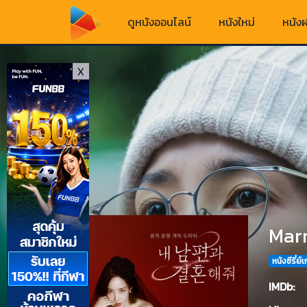
ดูหนังออนไลน์
หนังใหม่
หนังฝ
X
Marr
หนังซีรี่ย์
IMDb: