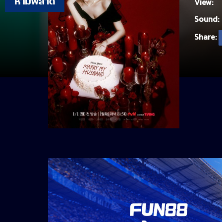
View:
Sound:
Share: