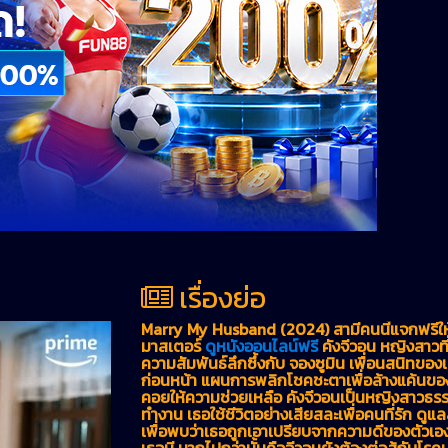
เรื่องย่อ
Marry My Husband (2024) สามีคนนี้แจกฟรีให้เ
มาสเตอร์
ดูหนังออนไลน์ฟรี
คังจีวอน หญิงสาวที
ความสัมพันธ์ลึกซึ้งกับ จองซูมิน เพื่อนสนิทของเ
ก่อนหน้า แผนการพลิกโชคชะตาเพื่อล้างแค้นของเธ
คอยให้ความช่วยเหลือ คังจีวอนเป็นหญิงสาวธร
ทำงาน เธอใช้ชีวิตอย่างเสียสละเพื่อคนที่รัก ดู
เพื่อพบว่าเธอถูกเอาเปรียบจากความดีของตัวเอง 
เธอมี มากไปกว่านั้นคือจีวอนยังต้องต่อสู้กับโรคม