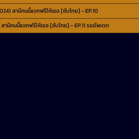
4) สามีคนนี้แจกฟรีให้เธอ [ซับไทย] - EP.10
มีคนนี้แจกฟรีให้เธอ [ซับไทย] - EP.11 รออัพเดต