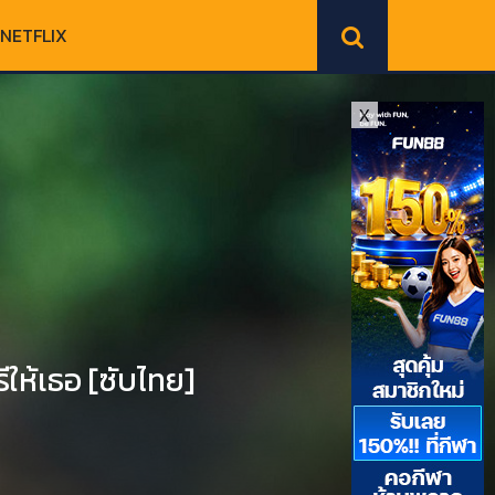
NETFLIX
X
ห้เธอ [ซับไทย]