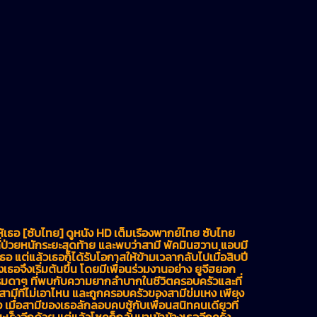
ธอ [ซับไทย] ดูหนัง HD เต็มเรื่องพากย์ไทย ซับไทย
่ป่วยหนักระยะสุดท้าย และพบว่าสามี พัคมินฮวาน แอบมี
ธอ แต่แล้วเธอก็ได้รับโอกาสให้ข้ามเวลากลับไปเมื่อสิบปี
อจึงเริ่มต้นขึ้น โดยมีเพื่อนร่วมงานอย่าง ยูจีฮยอก
รมดาๆ ที่พบกับความยากลำบากในชีวิตครอบครัวและที่
แลสามีที่ไม่เอาไหน และถูกครอบครัวของสามีข่มเหง เพียง
เมื่อสามีของเธอลักลอบคบชู้กับเพื่อนสนิทคนเดียวที่
ะเร็งอีกด้วย แต่แล้วโชคก็กลับมาเข้าข้างเธออีกครั้ง