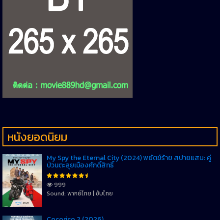
หนังยอดนิยม
My Spy the Eternal City (2024) พยัตฆ์ร้าย สปายแสบ: คู่
ป่วนตะลุยเมืองศักดิ์สิทธิ์
999
Sound: พากย์ไทย | ซับไทย
Cocorico 2 (2026)