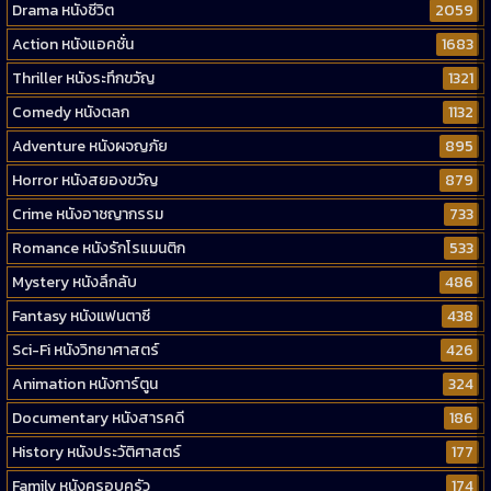
Drama หนังชีวิต
2059
Action หนังแอคชั่น
1683
Thriller หนังระทึกขวัญ
1321
Comedy หนังตลก
1132
Adventure หนังผจญภัย
895
Horror หนังสยองขวัญ
879
Crime หนังอาชญากรรม
733
Romance หนังรักโรแมนติก
533
Mystery หนังลึกลับ
486
Fantasy หนังแฟนตาซี
438
Sci-Fi หนังวิทยาศาสตร์
426
Animation หนังการ์ตูน
324
Documentary หนังสารคดี
186
History หนังประวัติศาสตร์
177
Family หนังครอบครัว
174