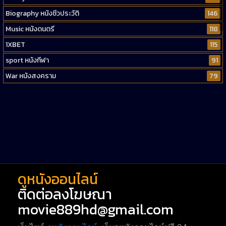
Biography หนังชีวประวัติ
146
Music หนังดนตรี
118
1XBET
115
sport หนังกีฬา
91
War หนังสงคราม
79
Western หนังคาวบอยตะวันตก
52
Short หนังสั้น
38
Reality-TV หนังเรียลลิตี้ทีวี
23
war
1
ดูหนังออนไลน์
ติดต่อลงโฆษณา
movie889hd@gmail.com