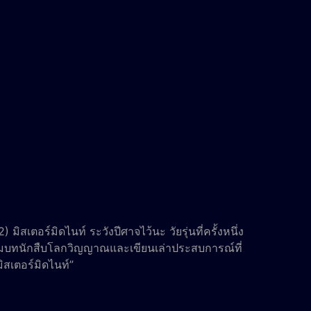
สเตอร์มิดไนท์ ระวังปีศาจไว้นะ วัยรุ่นที่ครั้งหนึ่ง
สวมบทนักสืบโลกวิญญาณและเขียนเล่าประสบการณ์ที่
สเตอร์มิดไนท์”