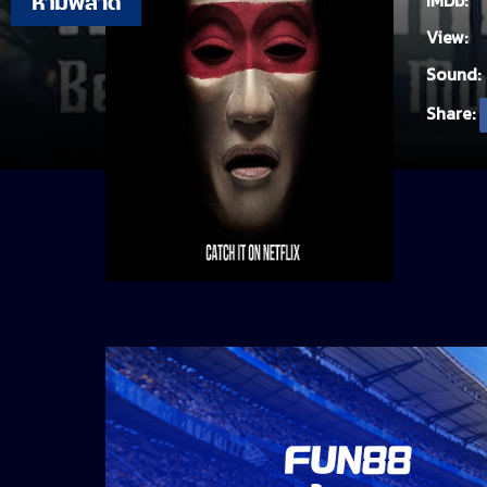
IMDb:
View:
Sound:
Share: