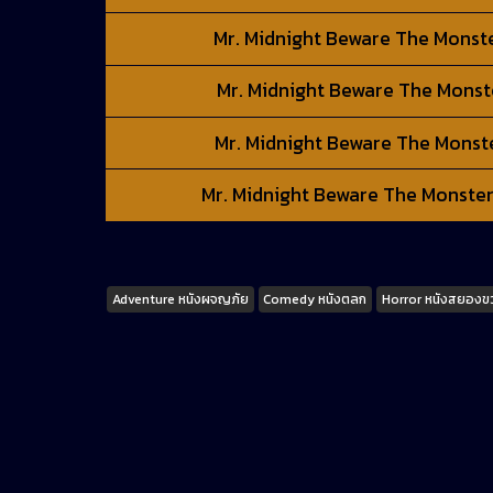
Mr. Midnight Beware The Monsters
Mr. Midnight Beware The Monsters
Mr. Midnight Beware The Monsters
Mr. Midnight Beware The Monsters 
Tags
Adventure หนังผจญภัย
Comedy หนังตลก
Horror หนังสยองข