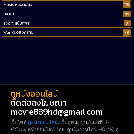
Music หนังดนตรี
118
1XBET
115
sport หนังกีฬา
91
War หนังสงคราม
79
Western หนังคาวบอยตะวันตก
52
Short หนังสั้น
38
Reality-TV หนังเรียลลิตี้ทีวี
23
war
1
ดูหนังออนไลน์
ติดต่อลงโฆษณา
movie889hd@gmail.com
เว็บไซต์
ดูหนังออนไลน์
, เว็บดูหนังออนไลน์ฟรี 24
ชั่วโมง, หนังออนไลน์ ไทย, ดูหนังออนไลน์ HD 4K, ดู