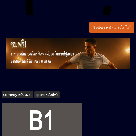
รีเฟชรหนังเล่นไม่ได้
Tags
Comedy หนังตลก
sport หนังกีฬา