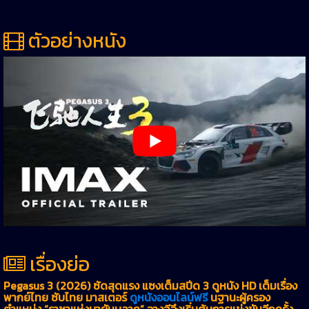
ตัวอย่างหนัง
เรื่องย่อ
Pegasus 3 (2026) ซัดสุดแรง แซงเต็มสปีด 3 ดูหนัง HD เต็มเรื่อง
พากย์ไทย ซับไทย มาสเตอร์
ดูหนังออนไลน์ฟรี
นฐานะผู้ครอง
ตำแหน่ง “ราชาแห่งบายันบูลาค” จางฉีจึงเริ่มต้นการแข่งขันอีกครั้ง