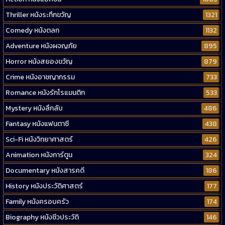
Thriller หนังระทึกขวัญ
1321
Comedy หนังตลก
1132
Adventure หนังผจญภัย
895
Horror หนังสยองขวัญ
879
Crime หนังอาชญากรรม
733
Romance หนังรักโรแมนติก
533
Mystery หนังลึกลับ
486
Fantasy หนังแฟนตาซี
438
Sci-Fi หนังวิทยาศาสตร์
426
Animation หนังการ์ตูน
324
Documentary หนังสารคดี
186
History หนังประวัติศาสตร์
177
Family หนังครอบครัว
174
Biography หนังชีวประวัติ
146