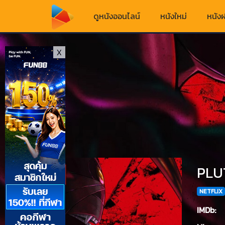
ดูหนังออนไลน์
หนังใหม่
หนังฝ
X
PLUT
NETFLIX
IMDb: