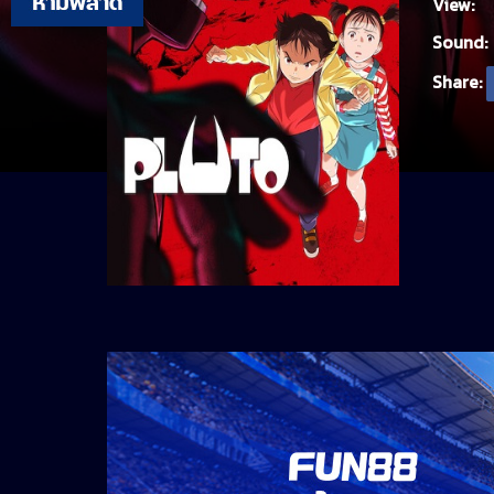
View:
Sound:
Share: