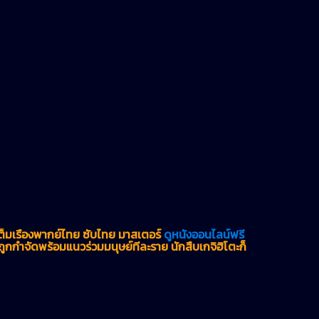
็มเรื่องพากย์ไทย ซับไทย มาสเตอร์
ดูหนังออนไลน์ฟรี
ัวถูกกำจัดพร้อมแนวร่วมมนุษย์ทีละราย นักสืบเกจิฮิโตะก็